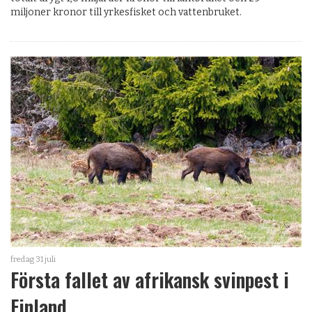
miljoner kronor till yrkesfisket och vattenbruket.
fredag 31 juli
Första fallet av afrikansk svinpest i
Finland