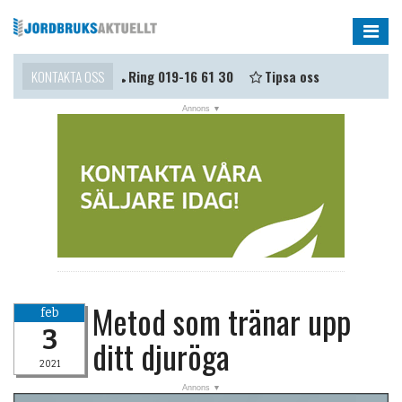
Me
Kontaktsida
KONTAKTA OSS
Ring 019-16 61 30
Tipsa oss
Metod som tränar upp
feb
3
ditt djuröga
2021