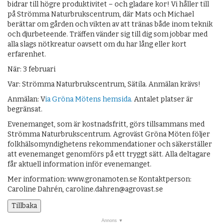
bidrar till högre produktivitet – och gladare kor! Vi håller till
på Strömma Naturbrukscentrum, där Mats och Michael
berättar om gården och vikten av att tränas både inom teknik
och djurbeteende. Träffen vänder sig till dig som jobbar med
alla slags nötkreatur oavsett om du har lång eller kort
erfarenhet.
När: 3 februari
Var: Strömma Naturbrukscentrum, Sätila. Anmälan krävs!
Anmälan: V
ia Gröna Mötens hemsida.
Antalet platser är
begränsat.
Evenemanget, som är kostnadsfritt, görs tillsammans med
Strömma Naturbrukscentrum. Agroväst Gröna Möten följer
folkhälsomyndighetens rekommendationer och säkerställer
att evenemanget genomförs på ett tryggt sätt. Alla deltagare
får aktuell information inför evenemanget.
Mer information: www.gronamoten.se Kontaktperson:
Caroline Dahrén, caroline.dahren@agrovast.se
Tillbaka