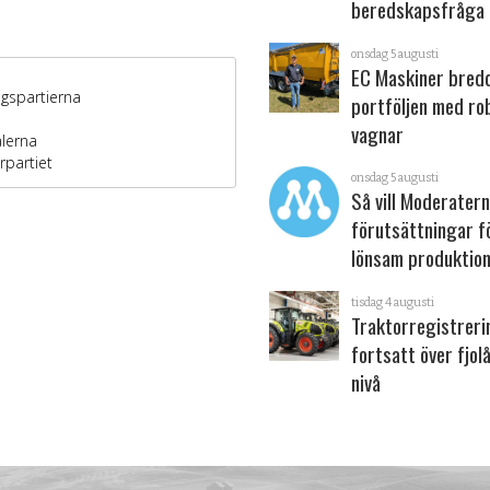
beredskapsfråga
onsdag 5 augusti
EC Maskiner bred
portföljen med ro
vagnar
onsdag 5 augusti
Så vill Moderater
förutsättningar f
lönsam produktion
tisdag 4 augusti
Traktorregistrer
fortsatt över fjol
nivå