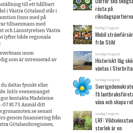
Därför ska skogs
ällning till ett hållbart
rösta på
l i Västra Götaland står i
riksdagspartiern
sumtion finns med på
erar tillsammans med
fredag 7 augusti
st och Länsstyrelsen Västra
Mobil strömförsör
 lyfter både regio­nala
från Stihl
.
kesverksam inom
torsdag 6 augusti
Historiskt låg sk
dig som är intresserad av
väntas i Storbrita
torsdag 6 augusti
Sverigedemokrater
u deltar fysiskt eller
ande. Inför evenemanget
få lantbruksföret
rågor kontakta Madeleine
växa och skapa ro
07 81 73. Anmäl ditt
w.gronamoten.se senast
onsdag 5 augusti
rs genom finansiering från
LRF: Vildsvinsst
stra Götalandsregionen,
storlek är en