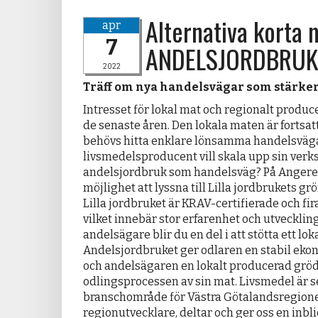
Alternativa korta 
apr
7
ANDELSJORDBRUK
2022
Träff om nya handelsvägar som stärker
Intresset för lokal mat och regionalt produc
de senaste åren. Den lokala maten är fortsatt
behövs hitta enklare lönsamma handelsväg
livsmedelsproducent vill skala upp sin verk
andelsjordbruk som handelsväg? På Angered
möjlighet att lyssna till Lilla jordbrukets g
Lilla jordbruket är KRAV-certifiera­de och fi
vilket innebär stor erfarenhet och utveckli
andelsägare blir du en del i att stötta ett lo
Andelsjordbruket ger odlaren en stabil ekon
och andelsäga­ren en lokalt producerad gröd
odlingsprocessen av sin mat. Livsmedel är se
branschområde för Västra Götalandsregione
regionutvecklare, deltar och ger oss en inbl