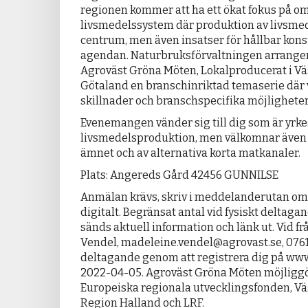
regionen kommer att ha ett ökat fokus på omst
livsmedelssystem där produktion av livsmede
centrum, men även insatser för hållbar kon
agendan. Naturbruksför­valtningen arrang
Agroväst Gröna Möten, Lokalproducerat i Vä
Götaland en branschinriktad temaserie där vi
skillnader och branschspecifika möjligheter
Evenemangen vänder sig till dig som är yr
livsmedelsproduktion, men välkomnar även 
ämnet och av alternativa korta matkanaler.
Plats: Angereds Gård 42456 GUNNILSE
Anmälan krävs, skriv i meddelanderutan om d
digitalt. Begränsat antal vid fysiskt deltag
sänds aktuell information och länk ut. Vid f
Vendel, madeleine.vendel@agrovast.se, 0761-
deltagande genom att registrera dig på ww
2022-04-05. Agroväst Gröna Möten möjliggö
Europeiska regionala utvecklingsfonden, Vä
Region Halland och LRF.