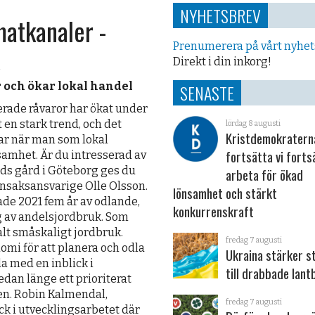
NYHETSBREV
matkanaler -
Prenumerera på vårt nyhe
Direkt i din inkorg!
 och ökar lokal handel
SENASTE
erade råvaror har ökat under
 en stark trend, och det
lördag 8 augusti
Kristdemokraterna
ar när man som lokal
fortsätta vi forts
samhet. Är du intresserad av
s gård i Göteborg ges du
arbeta för ökad
rönsaksansvarige Olle Olsson.
lönsamhet och stärkt
rade 2021 fem år av odlande,
konkurrenskraft
ng av andelsjordbruk. Som
kalt småskaligt jordbruk.
fredag 7 augusti
omi för att planera och odla
Ukraina stärker s
a med en inblick i
till drabbade lant
dan länge ett prioriterat
n. Robin Kalmendal,
fredag 7 augusti
ick i utvecklingsarbetet där