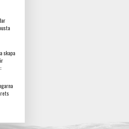
dar
busta
na skapa
ör
:
ingarna
årets