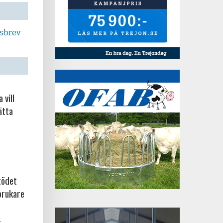
tsbrev
 vill
ätta
tödet
brukare