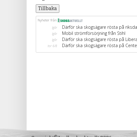
Tillbaka
©