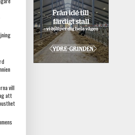
ägare
a
jning
örd
nnien
na vill
ag att
busthet
ammens