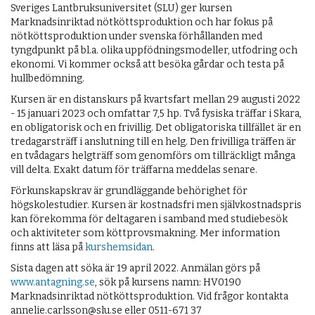
Sveriges Lantbruksuniversitet (SLU) ger kursen
Marknadsinriktad nötköttsproduktion och har fokus på
nötköttsproduktion under svenska förhållanden med
tyngdpunkt på bl.a. olika uppfödningsmodeller, utfodring och
ekonomi. Vi kommer också att besöka gårdar och testa på
hullbedömning.
Kursen är en distanskurs på kvartsfart mellan 29 augusti 2022
- 15 januari 2023 och omfattar 7,5 hp. Två fysiska träffar i Skara,
en obligatorisk och en frivillig. Det obligatoriska tillfället är en
tredagarsträff i anslutning till en helg. Den frivilliga träffen är
en tvådagars helgträff som genomförs om tillräckligt många
vill delta. Exakt datum för träffarna meddelas senare.
Förkunskapskrav är grundläggande behörighet för
högskolestudier. Kursen är kostnadsfri men självkostnadspris
kan förekomma för deltagaren i samband med studiebesök
och aktiviteter som köttprovsmakning. Mer information
finns att läsa på
kurshemsidan
.
Sista dagen att söka är 19 april 2022. Anmälan görs på
www.antagning.se
, sök på kursens namn: HV0190
Marknadsinriktad nötköttsproduktion. Vid frågor kontakta
annelie.carlsson@slu.se eller 0511-671 37