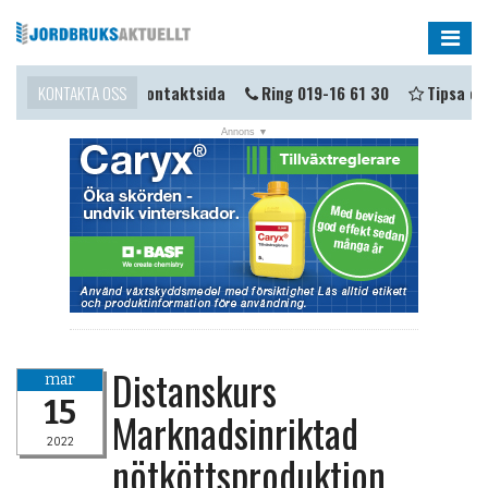
Me
omma i kontakt?
KONTAKTA OSS
Kontaktsida
Ring 019-16 61 30
Tipsa oss
Distanskurs
mar
15
Marknadsinriktad
2022
nötköttsproduktion