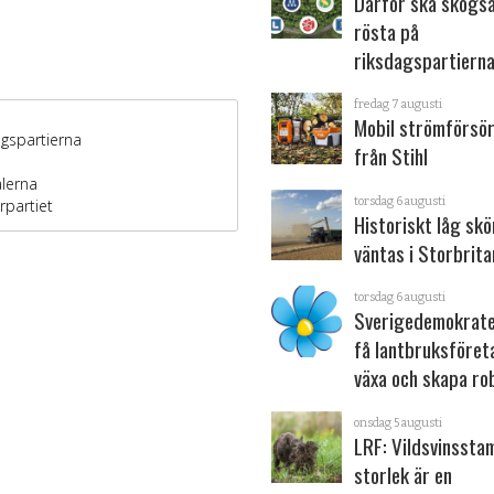
Därför ska skogs
rösta på
riksdagspartiern
fredag 7 augusti
Mobil strömförsör
från Stihl
torsdag 6 augusti
Historiskt låg sk
väntas i Storbrita
torsdag 6 augusti
Sverigedemokrater
få lantbruksföret
växa och skapa ro
onsdag 5 augusti
LRF: Vildsvinsst
storlek är en