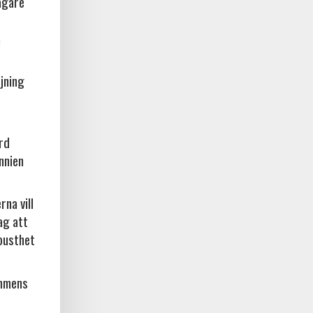
ägare
a
jning
örd
nnien
na vill
ag att
busthet
ammens