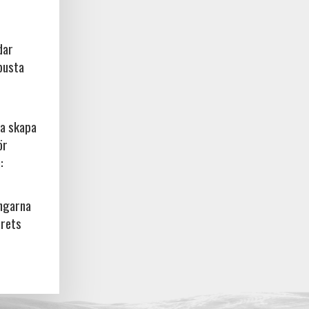
dar
busta
na skapa
ör
:
ingarna
årets