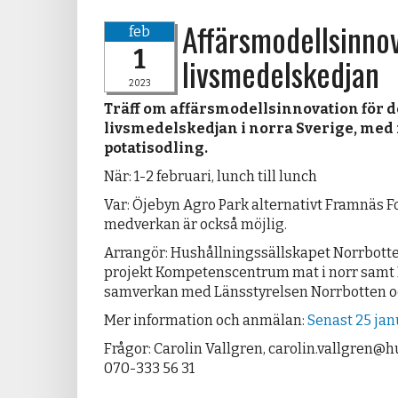
Affärsmodellsinno
feb
1
livsmedelskedjan
2023
Träff om affärsmodellsinnovation för
livsmedelskedjan i norra Sverige, med
potatisodling.
När: 1-2 februari, lunch till lunch
Var: Öjebyn Agro Park alternativt Framnäs Fo
medverkan är också möjlig.
Arrangör: Hushållningssällskapet Norrbot
projekt Kompetenscentrum mat i norr samt 
samverkan med Länsstyrelsen Norrbotten o
Mer information och anmälan:
Senast 25 jan
Frågor: Carolin Vallgren, carolin.vallgren@h
070-333 56 31