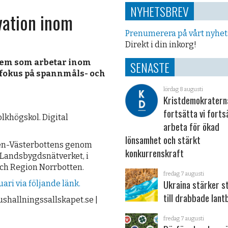
NYHETSBREV
vation inom
Prenumerera på vårt nyhe
Direkt i din inkorg!
 dem som arbetar inom
SENASTE
 fokus på spannmåls- och
lördag 8 augusti
Kristdemokraterna
fortsätta vi forts
lkhögskol. Digital
arbeta för ökad
lönsamhet och stärkt
ten-Västerbottens genom
konkurrenskraft
Landsbygdsnätverket, i
ch Region Norrbotten.
fredag 7 augusti
Ukraina stärker s
uari via följande länk.
till drabbade lant
ushallningssallskapet.se |
fredag 7 augusti