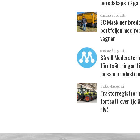
beredskapsfråga
onsdag 5 augusti
EC Maskiner bred
portföljen med ro
vagnar
onsdag 5 augusti
Så vill Moderater
förutsättningar f
lönsam produktion
tisdag 4 augusti
Traktorregistrer
fortsatt över fjol
nivå