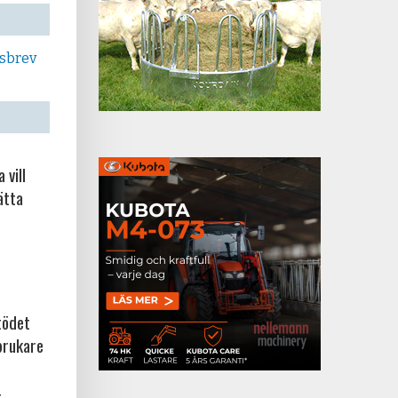
tsbrev
 vill
ätta
tödet
brukare