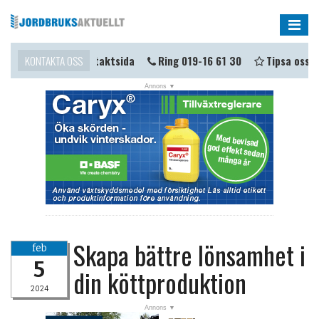
Me
a i kontakt?
KONTAKTA OSS
Kontaktsida
Ring 019-16 61 30
Tipsa oss
Skapa bättre lönsamhet i
feb
5
din köttproduktion
2024