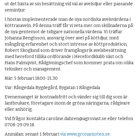
ut det bästa av sin besättning vid val av avelsdjur eller passande
semintjur.
I höstas implementerade man de nya nordiska avelsvärdena i
köttrasaveln. På denna träff får vi veta mer om skillnaderna på
de nya gentemot de tidigare nationella värdena. Vi träffar
Johanna Bengtsson, ansvarig över avel på köttdjur, med
mångårig erfarenhet och stort intresse av köttproduktion,
Robert Skoglund som driver framgångsrik avelsbesättning
med hereford tillika ordförande i Herefordklubb väst och
Hans Palmqvist, Rådgivningschef som kommer prata om olika
tekniker och management.
När: 5 februari 18.00-21.30
Var: Rångedala Bygdegård, Bygatan 1 Rångedala
Evenemanget är kostnadsfritt och vänder sig till dig som är
lantbrukare, företagare inom de gröna näringarna, rådgivare
eller anhörig.
Vid frågor kontakta caroline.dahren@agrovast.se eller telefon
0708-29 09 18.
Anmälan: senast 1 februari
via www.gronamoten.se.