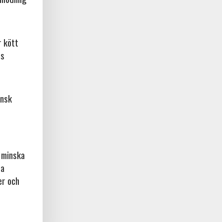
r kött
os
ansk
l minska
ta
er och