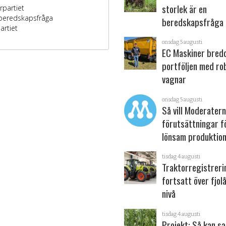
storlek är en
beredskapsfråga
onsdag 5 augusti
EC Maskiner bred
portföljen med ro
vagnar
onsdag 5 augusti
Så vill Moderater
förutsättningar f
lönsam produktion
tisdag 4 augusti
Traktorregistrer
fortsatt över fjol
nivå
tisdag 4 augusti
Projekt: Så kan s