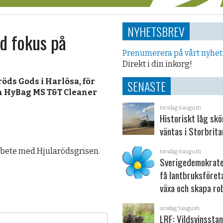
NYHETSBREV
d fokus på
Prenumerera på vårt nyhe
Direkt i din inkorg!
öds Gods i Harlösa, för
SENASTE
h HyBag MS T&T Cleaner
torsdag 6 augusti
Historiskt låg sk
väntas i Storbrita
rbete med Hjularödsgrisen.
torsdag 6 augusti
Sverigedemokrater
få lantbruksföret
växa och skapa ro
onsdag 5 augusti
LRF: Vildsvinsst