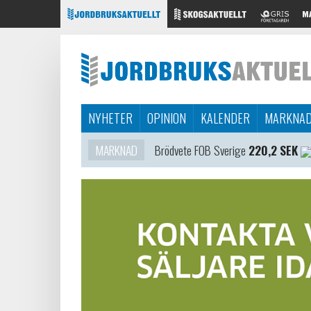
NYHETER
OPINION
KALENDER
MARKNA
MARKNAD
Brödvete FOB Sverige
220,2 SEK