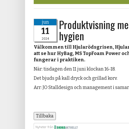
Produktvisning me
jun
11
hygien
2024
Välkommen till Hjularödsgrisen, Hjular
att se hur HyBag, MS TopFoam Power oc
fungerar i praktiken.
När: tisdagen den 11 juni klockan 16-18.
Det bjuds på kall dryck och grillad korv.
Arr: JO Stalldesign och management i sama
Tillbaka