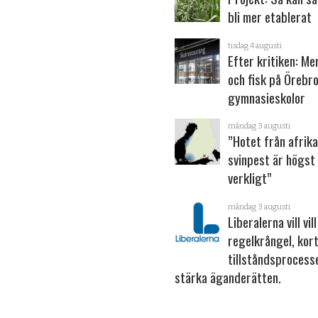
bli mer etablerat
tisdag 4 augusti
Efter kritiken: Me
och fisk på Örebr
gymnasieskolor
måndag 3 augusti
”Hotet från afrik
svinpest är högst
verkligt”
måndag 3 augusti
Liberalerna vill vil
regelkrångel, kor
tillståndsprocess
stärka ägande­rätten.