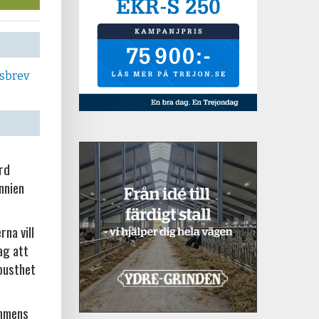
tsbrev
örd
nnien
na vill
ag att
busthet
ammens