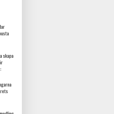
dar
busta
na skapa
ör
:
ingarna
årets
amodling