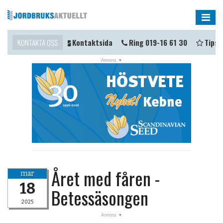
Me
u komma i kontakt?
KONTAKTA OSS
Kontaktsida
Ring 019-16 61 30
Tipsa 
Året med fåren -
mar
18
Betessäsongen
2025