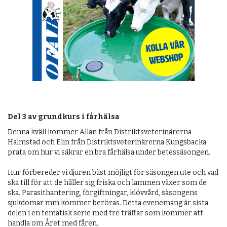
Del 3 av grundkurs i fårhälsa
Denna kväll kommer Allan från Distriktsveterinärerna
Halmstad och Elin från Distriktsveterinärerna Kungsbacka
prata om hur vi säkrar en bra fårhälsa under betessäsongen.
Hur förbereder vi djuren bäst möjligt för säsongen ute och vad
ska till för att de håller sig friska och lammen växer som de
ska. Parasithantering, förgiftningar, klövvård, säsongens
sjukdomar mm kommer beröras. Detta evenemang är sista
delen i en tematisk serie med tre träffar som kommer att
handla om Året med fåren.