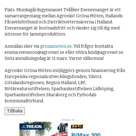
Plats: Munkagårdsgymnasiet Tvååker Evenemanget är ett
samarrangemang mellan Agroväst Gröna Möten, Hallands
Fåravelsförbund och Distriktsveterinärerna i Halland.
Evenemanget är kostnadsfritt och vänder sig till dig med
intresse för lammproduktion.
Anmälan sker via
gronamoten.se
. Vid frågor kontakta
emma.svensson@agrovast.se eller elvira.lund@agrovast.se.
Sista anmälningsdag är 11 mars. Varmt välkomna!
Agroväst Gröna Möten möjliggörs genom finansiering från
Europeiska regionala utvecklingsfonden, Västra
Götalandsregionen, Region Halland, LRF,
Nötkreatursstiftelsen, Sparbanksstiftelsen Lidköping,
Sparbanksstiftelsen Skaraborg och Fyrbodals
kommunalförbund.
Tillbaka