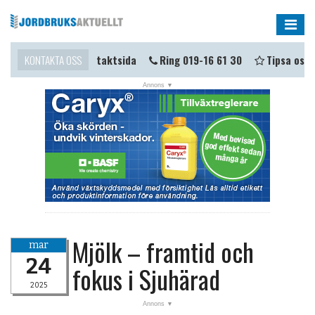
Me
a i kontakt?
KONTAKTA OSS
Kontaktsida
Ring 019-16 61 30
Tipsa oss
NYHETER
OPINION
KALENDER
MARKNAD
TJÄNSTER
JOBB
Mjölk – framtid och
mar
ANNONSERA
24
fokus i Sjuhärad
PRENUMERERA
2025