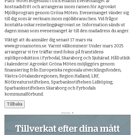
Plats: Hotel Bogesund i Ulricehamn Evenemanget är
kostnadsfritt och arrangeras inom ramen för Agroväst
Mjölkprogram genom Gröna Möten. Evenemanget vänder sig
till dig som är verksam inom mjölkbranschen. Vid frågor
kontakta oskar.reineling@agrovast.se. Information sänds ut
dagen innan som evenemanget är till den mailadress du anger.
Viktigt att du anmäler dig senast 17 mars via
www.gronamoten.se. Varmt välkommen! Under mars 2025
arrangerar vi tre träffar med fokus på framtidens
mjölkproduktion i Fyrbodal, Skaraborg och Sjuhärad. Håll utkik
i kalendern! Agroväst Gröna Möten möjliggörs genom
finansiering från Europeiska regionala utvecklingsfonden,
Västra Götalandsregionen, Region Halland, LRF,
Nötkreatursstiftelsen, Sparbanksstiftelsen Lidköping,
Sparbanksstiftelsen Skaraborg och Fyrbodals
kommunalförbund.
Tillbaka