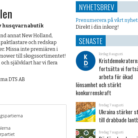
NYHETSBREV
len
Prenumerera på vårt nyhe
v husqvarnabutik
Direkt i din inkorg!
land annat New Holland,
SENASTE
mpaktlastare och redskap
rer. Missa inte premiären i
lördag 8 augusti
tomower till skogssortimentet!
Kristdemokraterna
ch självklart har vi flera
fortsätta vi forts
arbeta för ökad
xima DTS AB
lönsamhet och stärkt
konkurrenskraft
fredag 7 augusti
Ukraina stärker s
till drabbade lant
fredag 7 augusti