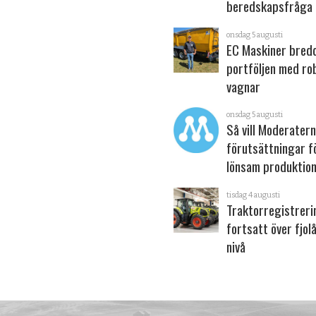
beredskapsfråga
onsdag 5 augusti
EC Maskiner bred
portföljen med ro
vagnar
onsdag 5 augusti
Så vill Moderater
förutsättningar f
lönsam produktion
tisdag 4 augusti
Traktorregistrer
fortsatt över fjol
nivå