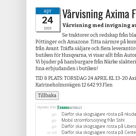
Vårvisning Axima F
apr
24
Vårvisning med invigning a
2025
Se traktorer och redskap från b
Pöttinger och Amazone. Titta närmre på ko
från Avant. Träffa säljare och flera leverantö
butiken för Husqvarna, vi visar allt från Au
Vi bjuder på hamburgare från Närke slakteri o
fina erbjudanden i butiken!
TID & PLATS: TORSDAG 24 APRIL KL 13-20 A
Katrineholmsvägen 12 642 93 Flen
Tillbaka