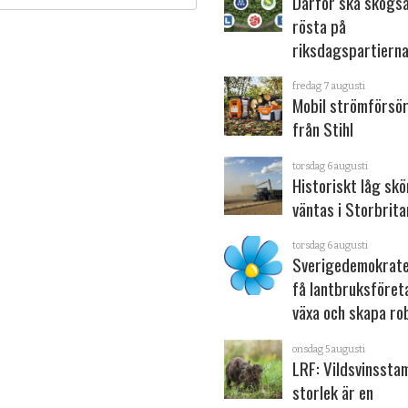
Därför ska skogs
rösta på
riksdagspartiern
fredag 7 augusti
Mobil strömförsör
från Stihl
torsdag 6 augusti
Historiskt låg sk
väntas i Storbrita
torsdag 6 augusti
Sverigedemokrater
få lantbruksföret
växa och skapa ro
onsdag 5 augusti
LRF: Vildsvinsst
storlek är en