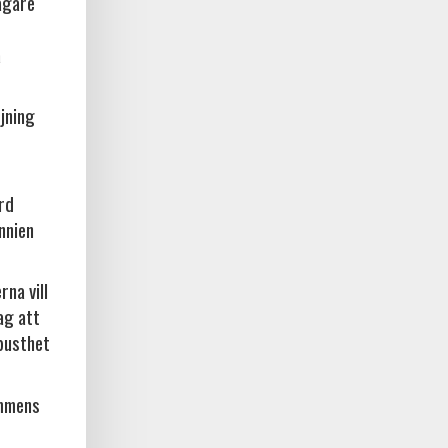
ägare
a
jning
örd
nnien
na vill
ag att
busthet
ammens