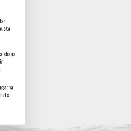
dar
busta
na skapa
ör
:
ingarna
årets