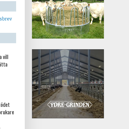
tsbrev
 vill
ätta
tödet
brukare