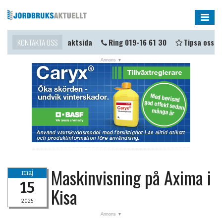
Me
 i kontakt?
KONTAKTA OSS
Kontaktsida
Ring 019-16 61 30
Tipsa oss
NYHETER
OPINION
KALENDER
MARKNAD
TJÄNSTER
JOBB
Maskinvisning på Axima i
maj
ANNONSERA
15
Kisa
PRENUMERERA
2025