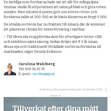
En farhåga som forskarna hade var att allt för många ljusa
timmar skulle få sötpotatisen att satsa på blad och göra roten
mindre. Men vid skörd syntes gott om större rötter och
forskarna valde ut 200-300 av de bästa klonerna av drygt 5 000.
De utvalda sorterna har nu fraktats till Alnarp där de kommer
att planteras i kruka för vinterförvaring i växthus.
– Till våren ska vi uppföröka dem för ytterligare tester i fält
och selektion nästa säsong. Sedan dröjer det 4-5 år innan
dessa nya och traditionellt förädlade sorterna förväntas nå
marknaden, säger Dennis Eriksson.
Carolina Wahlberg
Tel: 019-16 61 35
E-post:
carolina@ja.se
Artikeln publicerades onsdag den 01 oktober 2025