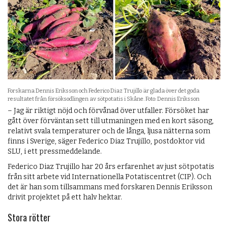
Forskarna Dennis Eriksson och Federico Diaz Trujillo är glada över det goda
resultatet från försöksodlingen av sötpotatis i Skåne. Foto: Dennis Eriksson
– Jag är riktigt nöjd och förvånad över utfaller. Försöket har
gått över förväntan sett till utmaningen med en kort säsong,
relativt svala temperaturer och de långa, ljusa nätterna som
finns i Sverige, säger Federico Diaz Trujillo, postdoktor vid
SLU, i ett pressmeddelande.
Federico Diaz Trujillo har 20 års erfarenhet av just sötpotatis
från sitt arbete vid Internationella Potatiscentret (CIP). Och
det är han som tillsammans med forskaren Dennis Eriksson
drivit projektet på ett halv hektar.
Stora rötter