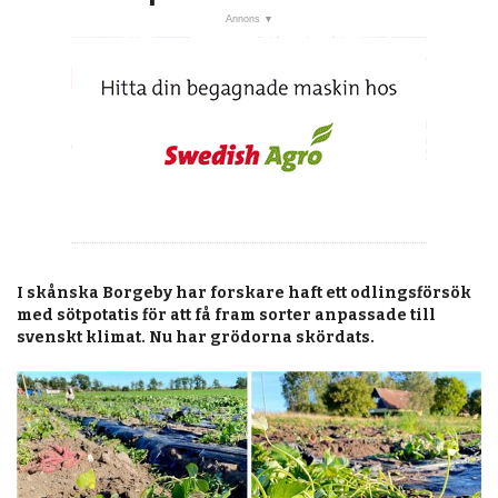
post
Veckans nyheter
Läsartoppen
RSS-flöde
OPINION
KALENDER
MARKNAD
TJÄNSTER
I skånska Borgeby har forskare haft ett odlingsförsök
med sötpotatis för att få fram sorter anpassade till
JOBB
svenskt klimat. Nu har grödorna skördats.
ANNONSERA
PRENUMERERA
OM OSS