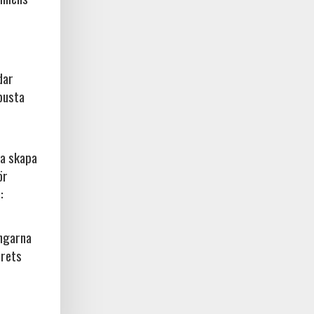
dar
busta
na skapa
ör
:
ingarna
årets