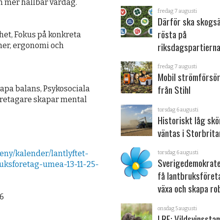
n mer hållbar vardag.
fredag 7 augusti
Därför ska skogs
rösta på
het, Fokus på konkreta
riksdagspartiern
ner, ergonomi och
fredag 7 augusti
Mobil strömförsör
från Stihl
kapa balans, Psykosociala
öretagare skapar mental
torsdag 6 augusti
Historiskt låg sk
väntas i Storbrita
eny/kalender/lantlyftet-
torsdag 6 augusti
Sverigedemokrater
uksforetag-umea-13-11-25-
få lantbruksföret
växa och skapa ro
86
onsdag 5 augusti
LRF: Vildsvinsst