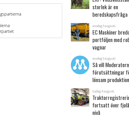
storlek är en
beredskapsfråga
onsdag 5 augusti
EC Maskiner bred
portföljen med ro
vagnar
onsdag 5 augusti
Så vill Moderater
förutsättningar f
lönsam produktion
tisdag 4 augusti
Traktorregistrer
fortsatt över fjol
nivå