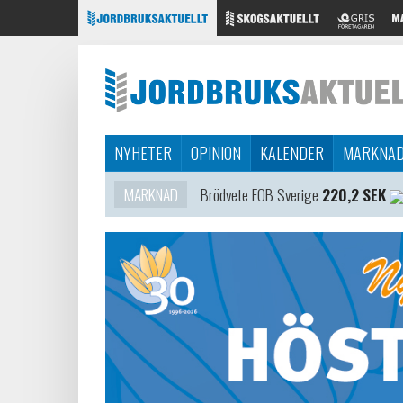
NYHETER
OPINION
KALENDER
MARKNA
MARKNAD
Brödvete FOB Sverige
220,2 SEK