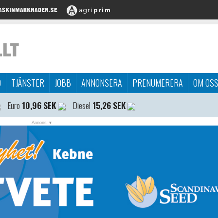
D
TJÄNSTER
JOBB
ANNONSERA
PRENUMERERA
OM OS
Euro
10,96 SEK
Diesel
15,26 SEK