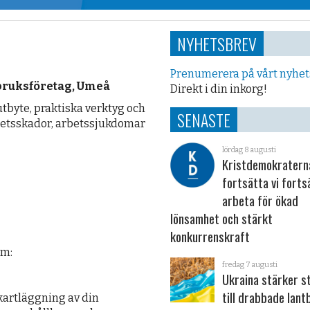
NYHETSBREV
Prenumerera på vårt nyhe
ntbruksföretag, Umeå
Direkt i din inkorg!
byte, praktiska verktyg och
SENASTE
betsskador, arbetssjukdomar
lördag 8 augusti
Kristdemokraterna
fortsätta vi forts
arbeta för ökad
lönsamhet och stärkt
konkurrenskraft
um:
fredag 7 augusti
Ukraina stärker s
till drabbade lant
 kartläggning av din