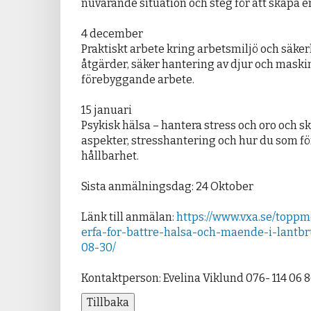
nuvarande situation och steg för att skapa e
4 december
Praktiskt arbete kring arbetsmiljö och säker
åtgärder, säker hantering av djur och maski
förebyggande arbete.
15 januari
Psykisk hälsa – hantera stress och oro och s
aspekter, stresshantering och hur du som f
hållbarhet.
Sista anmälningsdag: 24 Oktober
Länk till anmälan:
https://www.vxa.se/toppm
erfa-for-battre-halsa-och-maende-i-lantbr
08-30/
Kontaktperson: Evelina Viklund 076- 114 06 
Tillbaka