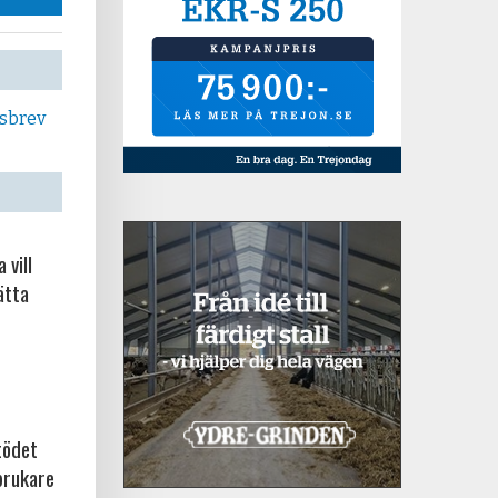
tsbrev
 vill
ätta
tödet
brukare