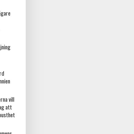
ägare
a
jning
örd
nnien
na vill
ag att
busthet
ammens