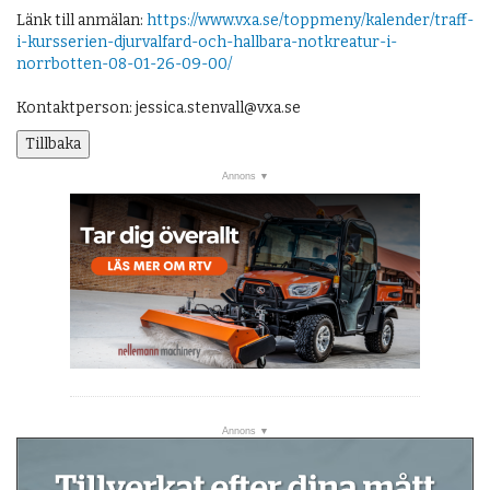
Länk till anmälan:
https://www.vxa.se/toppmeny/kalender/traff-
i-kursserien-djurvalfard-och-hallbara-notkreatur-i-
norrbotten-08-01-26-09-00/
Kontaktperson: jessica.stenvall@vxa.se
Tillbaka