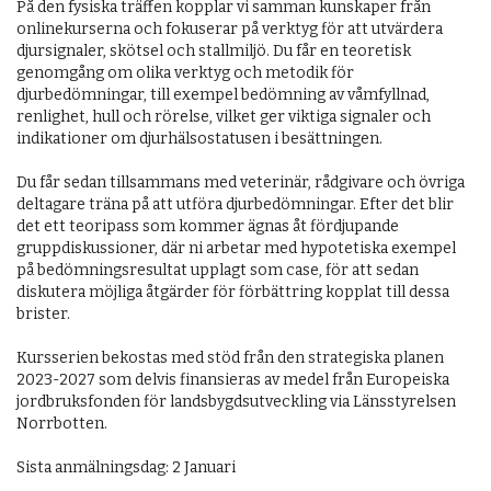
På den fysiska träffen kopplar vi samman kunskaper från
onlinekurserna och fokuserar på verktyg för att utvärdera
djursignaler, skötsel och stallmiljö. Du får en teoretisk
genomgång om olika verktyg och metodik för
djurbedömningar, till exempel bedömning av våmfyllnad,
renlighet, hull och rörelse, vilket ger viktiga signaler och
indikationer om djurhälsostatusen i besättningen.
Du får sedan tillsammans med veterinär, rådgivare och övriga
deltagare träna på att utföra djurbedömningar. Efter det blir
det ett teoripass som kommer ägnas åt fördjupande
gruppdiskussioner, där ni arbetar med hypotetiska exempel
på bedömningsresultat upplagt som case, för att sedan
diskutera möjliga åtgärder för förbättring kopplat till dessa
brister.
Kursserien bekostas med stöd från den strategiska planen
2023-2027 som delvis finansieras av medel från Europeiska
jordbruksfonden för landsbygdsutveckling via Länsstyrelsen
Norrbotten.
Sista anmälningsdag: 2 Januari