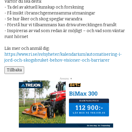
Varför du ska delta:
- Ta del av aktuell kunskap och forskning
- Få insikt i branschgemensamma utmaningar
- Se hur åker och skog speglar varandra
- Förstå hur vi tillsammans kan driva utvecklingen framåt
- Inspireras av vad som redan är möjligt – och vad som väntar
runt hörnet
Läs mer och anmäl dig:
https://www.ri.se/sv/nyheter/kalendarium/automatisering-i-
jord-och-skogsbruket-behov-visioner-och-barriarer
Tillbaka