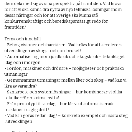
dem dela med sig av sina perspektiv på framtiden. Vad krävs
för att vi ska kunna dra nytta av nya tekniska lösningar inom
dessa näringar och för att Sverige ska kunna stå
konkurrenskraftigt och beredskapsmässigt redo för
framtiden?
Tema och innehåll
- Behov, visioner och barriärer - Vad krävs för att accelerera
utvecklingen av skogs- och jordbruket?
- Automatisering inom jordbruk och skogsbruk – teknikläget
idag och i morgon
- Fordon, maskiner och drönare – möjligheter och praktiska
utmaningar
- Gemensamma utmaningar mellan åker och skog – vad kan vi
lära av varandra?
- Samarbete och systemlösningar – hur kombinerar vi olika
tekniker för maximal nytta?
- Från prototyp till vardag – hur får vi ut automatiserade
maskiner i daglig drift?
- Vad kan göras redan idag? – konkreta exempel och nästa steg
i utvecklingen