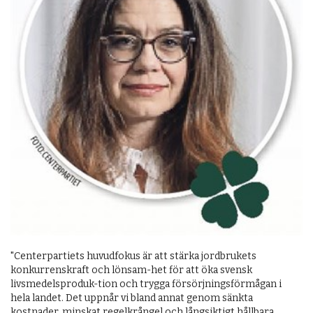
"Centerpartiets huvudfokus är att stärka jordbrukets
konkurrenskraft och lönsam-het för att öka svensk
livsmedelsproduk-tion och trygga försörjningsförmågan i
hela landet. Det uppnår vi bland annat genom sänkta
kostnader, minskat regelkrångel och långsiktigt hållbara