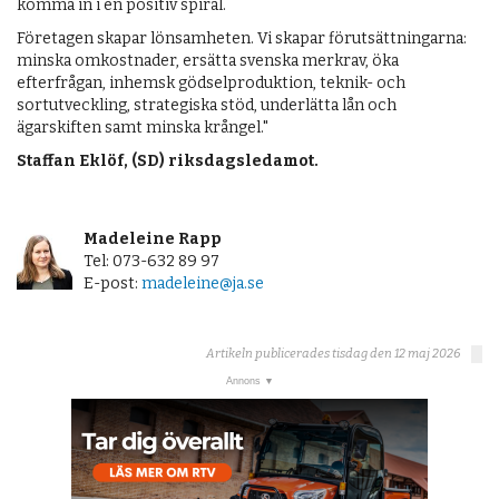
komma in i en positiv spiral.
Företagen skapar lönsamheten. Vi skapar förutsättningarna:
minska omkostnader, ersätta svenska merkrav, öka
efterfrågan, inhemsk gödselproduktion, teknik- och
sortutveckling, strategiska stöd, underlätta lån och
ägarskiften samt minska krångel."
​Staffan Eklöf, (SD) riksdagsledamot.
Madeleine Rapp
Tel: 073-632 89 97
E-post:
madeleine@ja.se
Artikeln publicerades tisdag den 12 maj 2026