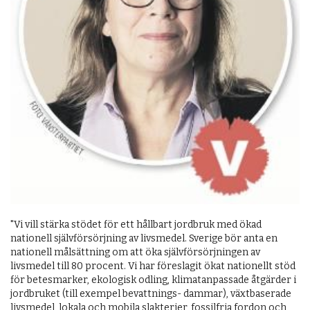
"Vi vill stärka stödet för ett hållbart jordbruk med ökad
nationell självförsörjning av livsmedel. Sverige bör anta en
nationell målsättning om att öka självförsörjningen av
livsmedel till 80 procent. Vi har föreslagit ökat nationellt stöd
för betesmarker, ekologisk odling, klimatanpassade åtgärder i
jordbruket (till exempel bevattnings- dammar), växtbaserade
livsmedel, lokala och mobila slakterier, fossilfria fordon och