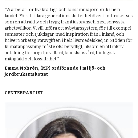
"Vi arbetar för livskraftiga och lönsamma jordbruk i hela
landet. För att klara generationsskiftet behöver lantbruket ses
som en attraktiv och trygg framtidsbransch med schyssta
arbetsvillkor. Vi vill införa ett avbytarssystem, för till exempel
semester och sjukdagar, med inspiration från Finland, och
halvera arbetsgivaravgiften i hela livsmedelskedjan. Stöden för
klimatanpassning måste öka betydligt, liksom en attraktiv
betalning för hög djurvälfärd, landskapsvård, biologisk
mångfald och fossilfrihet."
Emma Nohrén, (MP) ordförande i miljö- och
jordbruksutskottet
CENTERPARTIET