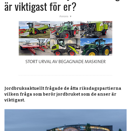
post
är viktigast för er?
Veckans nyheter
Läsartoppen
RSS-flöde
OPINION
KALENDER
MARKNAD
TJÄNSTER
Jordbruksaktuellt frågade de åtta riksdagspartierna
JOBB
vilken fråga som berör jordbruket som de anser är
viktigast.
ANNONSERA
PRENUMERERA
OM OSS