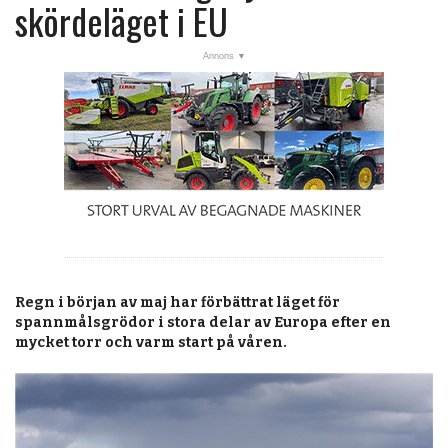
post
skördeläget i EU
Veckans nyheter
Läsartoppen
RSS-flöde
OPINION
KALENDER
MARKNAD
TJÄNSTER
Regn i början av maj har förbättrat läget för
JOBB
spannmålsgrödor i stora delar av Europa efter en
mycket torr och varm start på våren.
ANNONSERA
PRENUMERERA
OM OSS