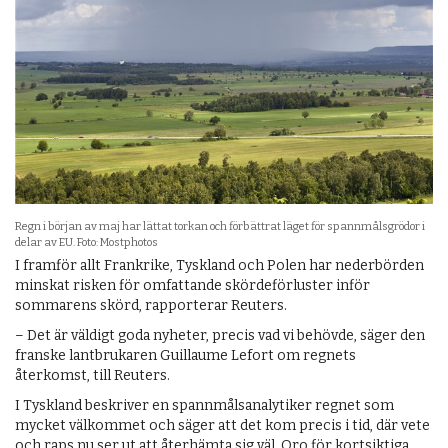
Regn i början av maj har lättat torkan och förbättrat läget för spannmålsgrödor i
delar av EU. Foto: Mostphotos
I framför allt Frankrike, Tyskland och Polen har nederbörden
minskat risken för omfattande skördeförluster inför
sommarens skörd, rapporterar Reuters.
– Det är väldigt goda nyheter, precis vad vi behövde, säger den
franske lantbrukaren Guillaume Lefort om regnets
återkomst, till Reuters.
I Tyskland beskriver en spannmålsanalytiker regnet som
mycket välkommet och säger att det kom precis i tid, där vete
och raps nu ser ut att återhämta sig väl. Oro för kortsiktiga