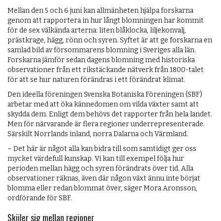
Mellan den 5 och 6 juni kan allmänheten hjälpa forskarna
genom att rapportera in hur långt blomningen har kommit
för de sex välkända arterna: liten blåklocka, liljekonvalj,
prästkrage, hägg, rönn och syren. Syftet är att ge forskarna en
samlad bild av försommarens blomning i Sveriges alla län.
Forskarna jämför sedan dagens blomning med historiska
observationer från ett rikstäckande nätverk från 1800-talet
för att se hur naturen förändras i ett förändrat klimat.
Den ideella föreningen Svenska Botaniska Föreningen (SBF)
arbetar med att öka kännedomen om vilda växter samt att
skydda dem. Enligt dem behövs det rapporter från hela landet.
Men för närvarande är flera regioner underrepresenterade.
Särskilt Norrlands inland, norra Dalarna och Värmland.
– Det här är något alla kan bidra till som samtidigt ger oss
mycket värdefull kunskap. Vi kan till exempel följa hur
perioden mellan hägg och syren förändrats över tid. Alla
observationer räknas, även där någon växt ännu inte börjat
blomma eller redan blommat över, säger Mora Aronsson,
ordförande för SBF.
Skijler sig mellan regioner