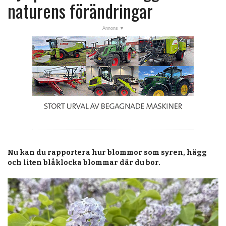
post
naturens förändringar
Veckans nyheter
Läsartoppen
RSS-flöde
OPINION
KALENDER
MARKNAD
TJÄNSTER
Nu kan du rapportera hur blommor som syren, hägg
JOBB
och liten blåklocka blommar där du bor.
ANNONSERA
PRENUMERERA
OM OSS