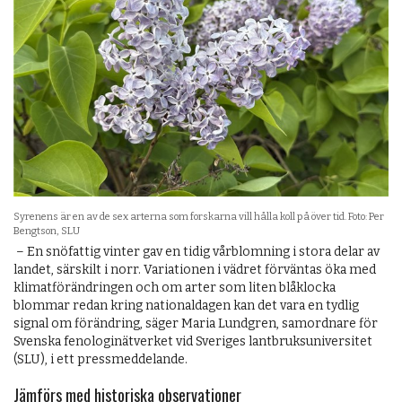
Syrenens är en av de sex arterna som forskarna vill hålla koll på över tid. Foto: Per
Bengtson, SLU
– En snöfattig vinter gav en tidig vårblomning i stora delar av
landet, särskilt i norr. Variationen i vädret förväntas öka med
klimatförändringen och om arter som liten blåklocka
blommar redan kring nationaldagen kan det vara en tydlig
signal om förändring, säger Maria Lundgren, samordnare för
Svenska fenologinätverket vid Sveriges lantbruksuniversitet
(SLU), i ett pressmeddelande.
Jämförs med historiska observationer