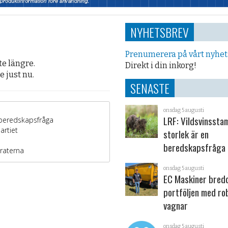
NYHETSBREV
Prenumerera på vårt nyhe
te längre.
Direkt i din inkorg!
 just nu.
SENASTE
onsdag 5 augusti
LRF: Vildsvinsst
storlek är en
beredskapsfråga
onsdag 5 augusti
EC Maskiner bred
portföljen med ro
vagnar
onsdag 5 augusti