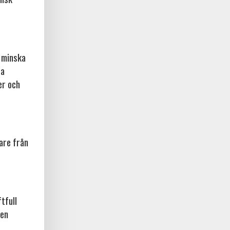
l minska
ta
er och
are från
tfull
den