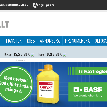
D
TJÄNSTER
JOBB
ANNONSERA
PRENUMERERA
OM OS
Diesel
15,26 SEK
Euro
10,98 SEK