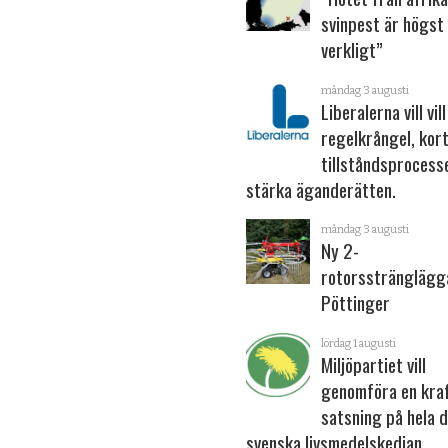
svinpest är högst
verkligt”
måndag 3 augusti
Liberalerna vill vil
regelkrångel, kor
tillståndsprocess
stärka ägande­rätten.
måndag 3 augusti
Ny 2-
rotorsstränglägg
Pöttinger
lördag 1 augusti
Miljöpartiet vill
genomföra en kraf
satsning på hela 
svenska livsmedelskedjan