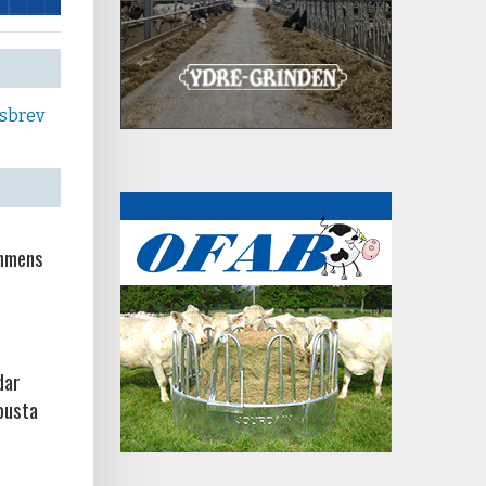
tsbrev
ammens
dar
busta