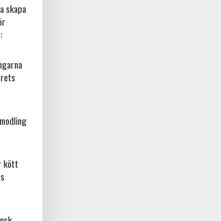
na skapa
ör
:
ingarna
årets
amodling
r kött
os
ansk