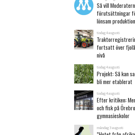
Så vill Moderater
förutsättningar f
lönsam produktion
tisdag 4 augusti
Traktorregistrer
fortsatt över fjol
nivå
tisdag 4 augusti
Projekt: Så kan s
bli mer etablerat
tisdag 4 augusti
Efter kritiken: Me
och fisk på Örebr
gymnasieskolor
måndag 3 augusti
”Hotet från afrik