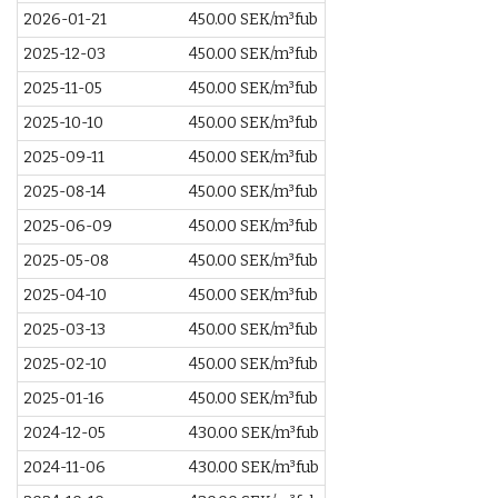
2026-01-21
450.00 SEK/m³fub
2025-12-03
450.00 SEK/m³fub
2025-11-05
450.00 SEK/m³fub
2025-10-10
450.00 SEK/m³fub
2025-09-11
450.00 SEK/m³fub
2025-08-14
450.00 SEK/m³fub
2025-06-09
450.00 SEK/m³fub
2025-05-08
450.00 SEK/m³fub
2025-04-10
450.00 SEK/m³fub
2025-03-13
450.00 SEK/m³fub
2025-02-10
450.00 SEK/m³fub
2025-01-16
450.00 SEK/m³fub
2024-12-05
430.00 SEK/m³fub
2024-11-06
430.00 SEK/m³fub