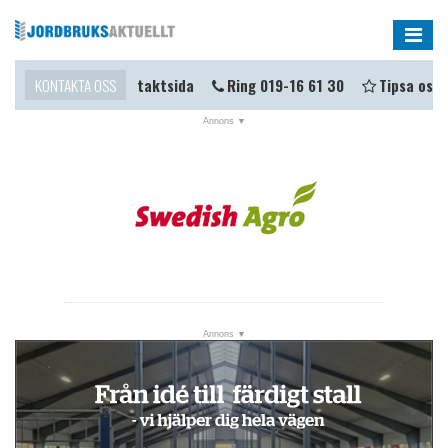
Me
a i kontakt?
KONTAKTA OSS
Kontaktsida
Ring 019-16 61 30
Tipsa oss
NYHETER
OPINION
KALENDER
MARKNAD
TJÄNSTER
JOBB
ANNONSERA
PRENUMERERA