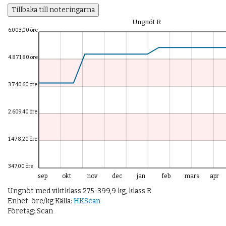
OM OSS
Tillbaka till noteringarna
Ungnöt R
6.003,00 öre
4.871,80 öre
3.740,60 öre
2.609,40 öre
1.478,20 öre
347,00 öre
sep
okt
nov
dec
jan
feb
mars
apr
Ungnöt med viktklass 275-399,9 kg, klass R
Enhet: öre/kg Källa:
HKScan
Företag: Scan