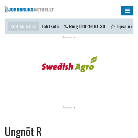
Me
a i kontakt?
KONTAKTA OSS
Kontaktsida
Ring 019-16 61 30
Tipsa oss
NYHETER
OPINION
KALENDER
MARKNAD
TJÄNSTER
JOBB
ANNONSERA
PRENUMERERA
Ungnöt R