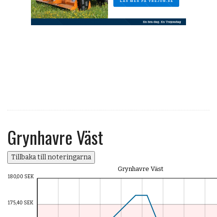
OM OSS
Grynhavre Väst
Tillbaka till noteringarna
Grynhavre Väst
180,00 SEK
175,40 SEK