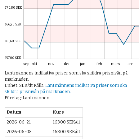
170,80 SEK
166,20 SEK
161,60 SEK
157,00 SEK
sep
okt
nov
dec
jan
feb
mars
apr
Lantmännens indikativa priser som ska skildra prisnivån på
marknaden.
Enhet: SEK/dt Källa:
Lantmännens indikativa priser som ska
skildra prisnivån på marknaden.
Företag: Lantmännen
Datum
Kurs
2026-06-21
163.00 SEK/dt
2026-06-08
163.00 SEK/dt