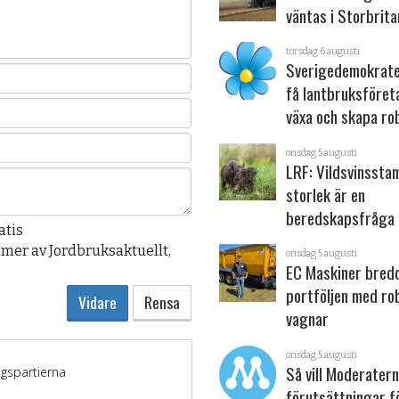
väntas i Storbrita
torsdag 6 augusti
Sverigedemokrater
få lantbruksföret
växa och skapa ro
onsdag 5 augusti
LRF: Vildsvinsst
storlek är en
beredskapsfråga
atis
mer av Jordbruksaktuellt,
onsdag 5 augusti
EC Maskiner bred
portföljen med ro
vagnar
onsdag 5 augusti
Så vill Moderater
förutsättningar f