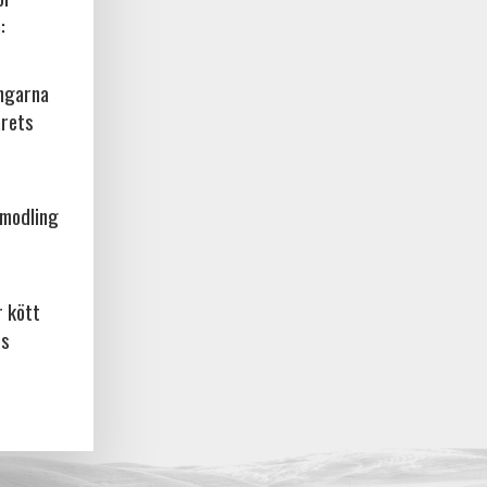
:
ingarna
årets
amodling
r kött
os