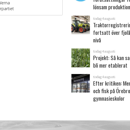
lönsam produktion
tisdag 4 augusti
Traktorregistrer
fortsatt över fjol
nivå
tisdag 4 augusti
Projekt: Så kan s
bli mer etablerat
tisdag 4 augusti
Efter kritiken: Me
och fisk på Örebr
gymnasieskolor