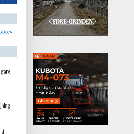
tsbrev
ägare
a
jning
örd