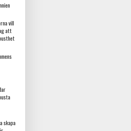
nnien
na vill
ag att
busthet
ammens
dar
busta
na skapa
ör