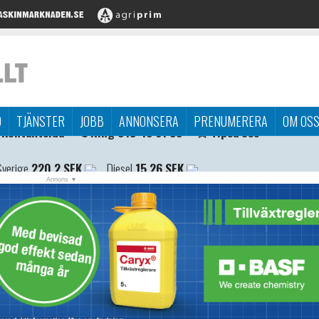
D
TJÄNSTER
JOBB
ANNONSERA
PRENUMERERA
OM OS
Sverige
220,2 SEK
Diesel
15,26 SEK