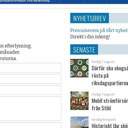
NYHETSBREV
Prenumerera på vårt nyhe
Direkt i din inkorg!
din efterlysning.
SENASTE
3 månader.
 rutorna.
fredag 7 augusti
Därför ska skogs
rösta på
riksdagspartiern
fredag 7 augusti
Mobil strömförsör
från Stihl
torsdag 6 augusti
Historiskt låg sk