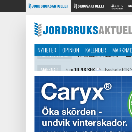
NYHETER
OPINION
KALENDER
MARKNA
MARKNAD
Euro
10,96 SEK
Brödvete FOB 