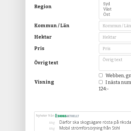
Region
Kommun / Län
Hektar
Pris
Övrig text
Webben, gr
Visning
I nästa num
124:-