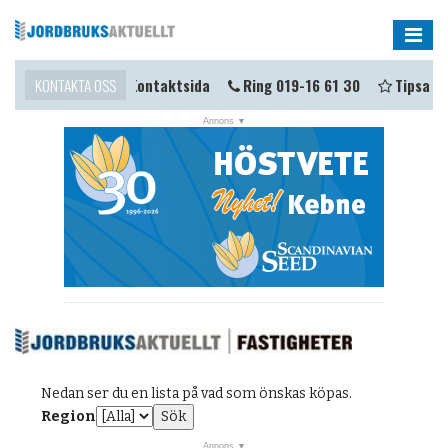
Me
omma i kontakt?
KONTAKTA OSS
Kontaktsida
Ring 019-16 61 30
Tipsa oss
NYHETER
OPINION
KALENDER
MARKNAD
TJÄNSTER
JOBB
ANNONSERA
Nedan ser du en lista på vad som önskas köpas.
PRENUMERERA
Region