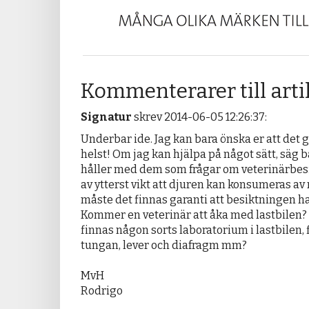
Kommenterarer till arti
Signatur
skrev 2014-06-05 12:26:37:
Underbar ide. Jag kan bara önska er att det g
helst! Om jag kan hjälpa på något sätt, säg bar
håller med dem som frågar om veterinärbesi
av ytterst vikt att djuren kan konsumeras av 
måste det finnas garanti att besiktningen har g
Kommer en veterinär att åka med lastbilen?
finnas någon sorts laboratorium i lastbilen, f
tungan, lever och diafragm mm? 

MvH

Rodrigo