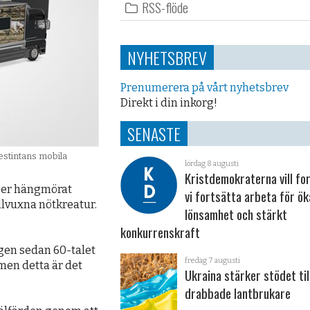
RSS-flöde
NYHETSBREV
Prenumerera på vårt nyhetsbrev
Direkt i din inkorg!
SENASTE
gestintans mobila
lördag 8 augusti
Kristdemokraterna vill fo
ljer hängmörat
vi fortsätta arbeta för ö
ullvuxna nötkreatur.
lönsamhet och stärkt
konkurrenskraft
gen sedan 60-talet
fredag 7 augusti
men detta är det
Ukraina stärker stödet til
drabbade lantbrukare