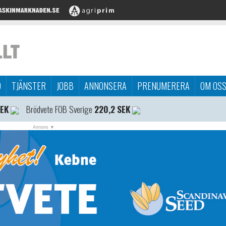
D
TJÄNSTER
JOBB
ANNONSERA
PRENUMERERA
OM OS
SEK
Brödvete FOB Sverige
220,2 SEK