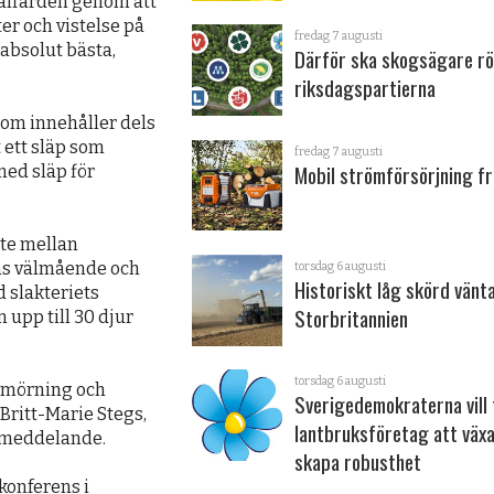
välfärden genom att
er och vistelse på
fredag 7 augusti
 absolut bästa,
Därför ska skogsägare rö
riksdagspartierna
som innehåller dels
 ett släp som
fredag 7 augusti
Mobil strömförsörjning fr
med släp för
ete mellan
ens välmående och
torsdag 6 augusti
Historiskt låg skörd vänta
 slakteriets
Storbritannien
 upp till 30 djur
torsdag 6 augusti
ängmörning och
Sverigedemokraterna vill 
r Britt-Marie Stegs,
lantbruksföretag att väx
ssmeddelande.
skapa robusthet
konferens i