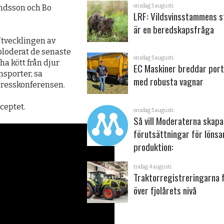
onsdag 5 augusti
andsson och Bo
LRF: Vildsvinsstammens s
är en beredskapsfråga
 Utvecklingen av
ploderat de senaste
onsdag 5 augusti
ha kött från djur
EC Maskiner breddar port
nsporter, sa
med robusta vagnar
presskonferensen.
ceptet.
onsdag 5 augusti
Så vill Moderaterna skapa
förutsättningar för löns
produktion:
tisdag 4 augusti
Traktorregistreringarna 
över fjolårets nivå