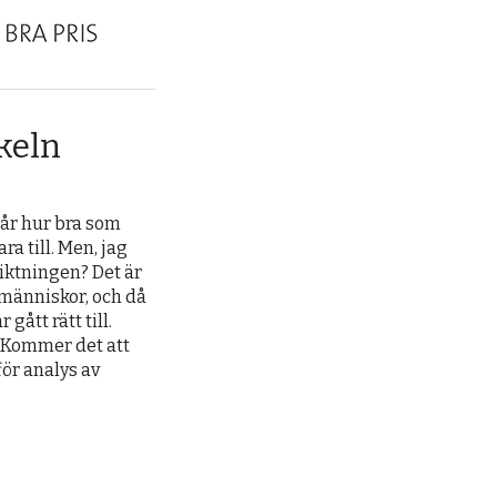
keln
år hur bra som 
a till. Men, jag 
ktningen? Det är 
människor, och då 
ått rätt till. 
 Kommer det att 
ör analys av 