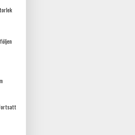
torlek
följen
am
fortsatt