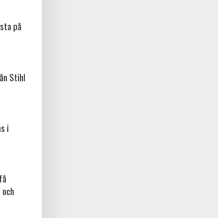
sta på
ån Stihl
s i
få
a och