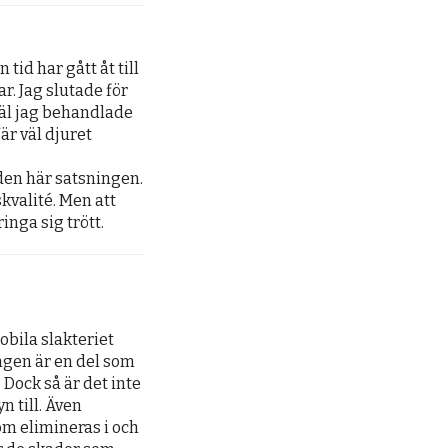
 tid har gått åt till 
. Jag slutade för 
väl jag behandlade 
r väl djuret 
den här satsningen. 
kvalité. Men att 
inga sig trött.
bila slakteriet 
gen är en del som 
Dock så är det inte 
till. Även 
om elimineras i och 