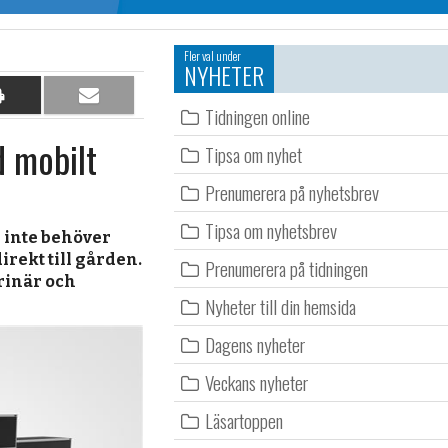
Fler val under
NYHETER
Dela
Dela
Tidningen online
på
per
d mobilt
papper
e-
Tipsa om nyhet
post
Prenumerera på nyhetsbrev
Tipsa om nyhetsbrev
n inte behöver
rekt till gården.
Prenumerera på tidningen
rinär och
Nyheter till din hemsida
Dagens nyheter
Veckans nyheter
Läsartoppen