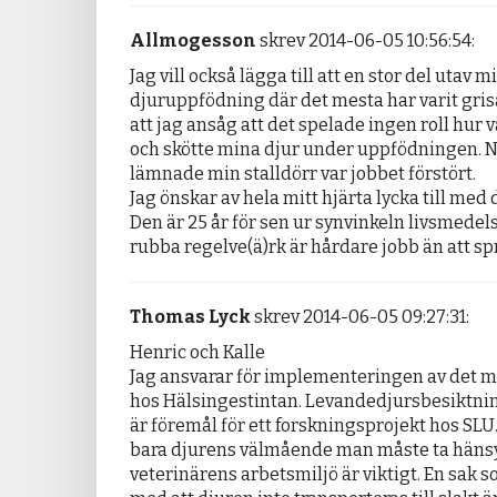
Allmogesson
skrev 2014-06-05 10:56:54:
Jag vill också lägga till att en stor del utav min
djuruppfödning där det mesta har varit grisar
att jag ansåg att det spelade ingen roll hur 
och skötte mina djur under uppfödningen. Nä
lämnade min stalldörr var jobbet förstört.

Jag önskar av hela mitt hjärta lycka till med 
Den är 25 år för sen ur synvinkeln livsmedels
rubba regelve(ä)rk är hårdare jobb än att spr
Thomas Lyck
skrev 2014-06-05 09:27:31:
Henric och Kalle

Jag ansvarar för implementeringen av det mo
hos Hälsingestintan. Levandedjursbesiktnin
är föremål för ett forskningsprojekt hos SLU. 
bara djurens välmående man måste ta hänsyn 
veterinärens arbetsmiljö är viktigt. En sak s