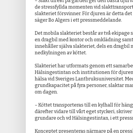
– Slakt direkt på gården ger den bästa djur
de stressfyllda momenten vid slakttransport
slakteriet försvinner. För djuren är detta det
säger Bo Algers i ett pressmeddelande.
Det mobila slakteriet består av två ekipage 
en dragbil med kontor och omklädning samt
innehåller själva slakteriet, dels en dragbil 
nedkylningen av köttet.
Slakteriet har utformats genom ett samarb
Hälsingestintan och institutionen för djur
hälsa vid Sveriges Lantbruksuniversitet. Med
grundkapacitet på fyra personer, slaktar man
om dagen.
– Köttet transporteras till en kylhall för h
därefter vidare till vårt eget styckeri, skrive
grundare och vd Hälsingestintan, i ett pre
Konceptet presenteras närmare på en press