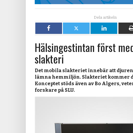
Dela
Dela
Dela
på
på
på
Hälsingestintan först me
Facebook
X
LinkedIn
slakteri
Det mobila slakteriet innebär att djure
lämna hemmiljön. Slakteriet kommer di
Konceptet stöds även av Bo Algers, vete
forskare på SLU.