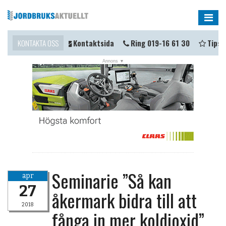
Me
u komma i kontakt?
KONTAKTA OSS
Kontaktsida
Ring 019-16 61 30
Tipsa 
Seminarie ”Så kan
apr
27
åkermark bidra till att
2018
fånga in mer koldioxid”