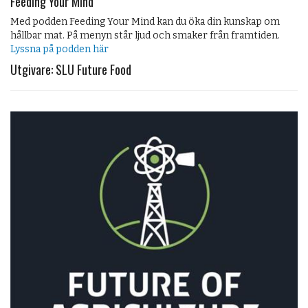
Feeding Your Mind
Med podden Feeding Your Mind kan du öka din kunskap om
hållbar mat. På menyn står ljud och smaker från framtiden.
Lyssna på podden här
Utgivare: SLU Future Food