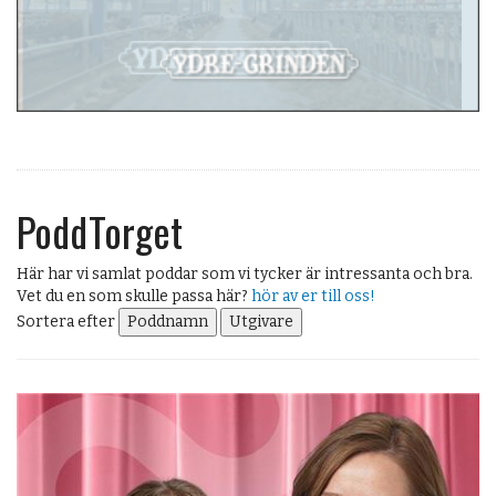
OM OSS
PoddTorget
Här har vi samlat poddar som vi tycker är intressanta och bra.
Vet du en som skulle passa här?
hör av er till oss!
Sortera efter
Poddnamn
Utgivare