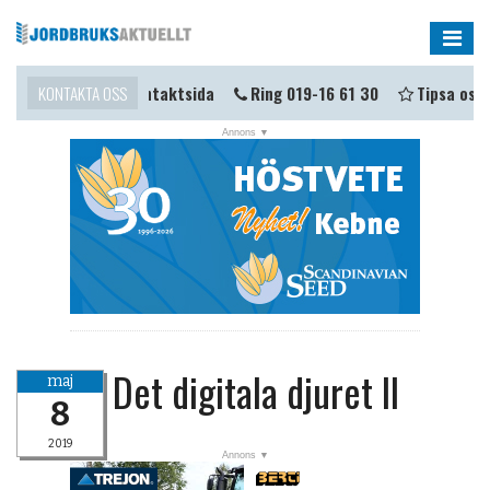
Me
ma i kontakt?
KONTAKTA OSS
Kontaktsida
Ring 019-16 61 30
Tipsa oss
Det digitala djuret II
maj
8
2019