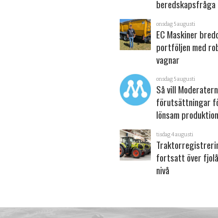
beredskapsfråga
onsdag 5 augusti
EC Maskiner bred
portföljen med ro
vagnar
onsdag 5 augusti
Så vill Moderater
förutsättningar f
lönsam produktion
tisdag 4 augusti
Traktorregistrer
fortsatt över fjol
nivå