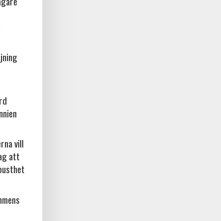
ägare
a
jning
örd
nnien
na vill
ag att
busthet
ammens