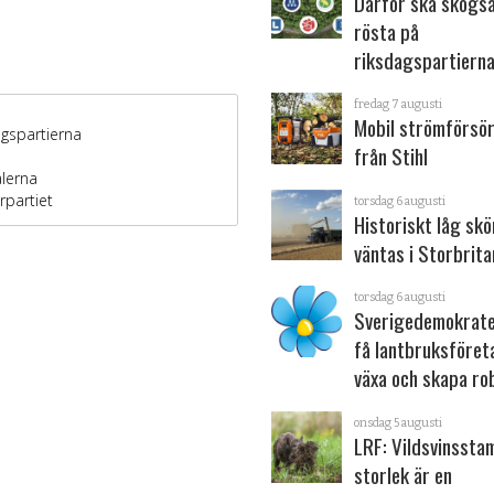
Därför ska skogs
rösta på
riksdagspartiern
fredag 7 augusti
Mobil strömförsör
från Stihl
torsdag 6 augusti
Historiskt låg sk
väntas i Storbrita
torsdag 6 augusti
Sverigedemokrater
få lantbruksföret
växa och skapa ro
onsdag 5 augusti
LRF: Vildsvinsst
storlek är en