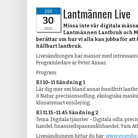
Lantmännen Live
jun
30
Missa inte vår digitala mäs
2020
Lantmännen Lantbruk och Ma
berättar om hur vi alla kan jobba för att
hållbart lantbruk.
Livesändningen har massor med intressanta
Programledare är Peter Annas.
Program:
Kl 10–11 Sändning 1
Lär dig mer om bland annat fossilfritt lantb
& Natur, precisionsodling, ekologiska mask
klimatsmart ensilering.
Kl 11.15–11.45 Sändning 2
Tema: Digitala tjänster – Digitala odla, preci
handel, finansiellspannmålshandel, Yara A
Livesändningen hittar du här:
www.youtube