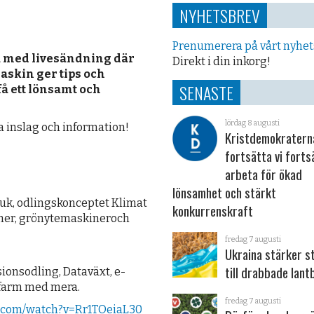
NYHETSBREV
Prenumerera på vårt nyhe
sa med livesändning där
Direkt i din inkorg!
skin ger tips och
SENASTE
 få ett lönsamt och
lördag 8 augusti
 inslag och information!
Kristdemokraterna
fortsätta vi forts
arbeta för ökad
lönsamhet och stärkt
ruk, odlingskonceptet Klimat
konkurrenskraft
iner, grönytemaskineroch
fredag 7 augusti
Ukraina stärker s
till drabbade lant
sionsodling, Dataväxt, e-
tfarm med mera.
fredag 7 augusti
.com/watch?v=Rr1TOeiaL30