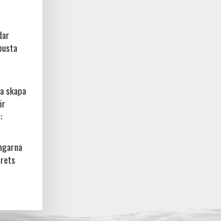
dar
busta
na skapa
ör
:
ingarna
årets