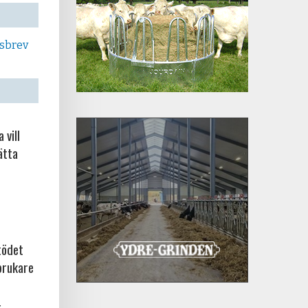
tsbrev
 vill
ätta
tödet
brukare