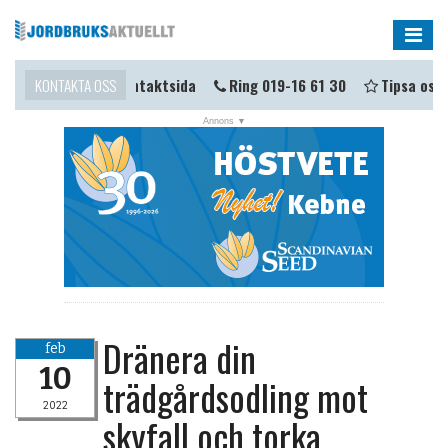
Me
ma i kontakt?
KONTAKTA OSS
Kontaktsida
Ring 019-16 61 30
Tipsa oss
NYHETER
OPINION
KALENDER
MARKNAD
TJÄNSTER
JOBB
Dränera din
feb
ANNONSERA
10
trädgårdsodling mot
PRENUMERERA
2022
skyfall och torka