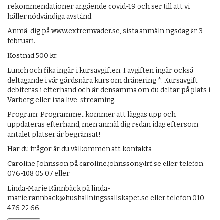
rekommendationer angående covid-19 och ser till att vi
håller nödvändiga avstånd.
Anmäl dig på www.extremvader.se, sista anmälningsdag är 3
februari.
Kostnad 500 kr.
Lunch och fika ingår i kursavgiften. I avgiften ingår också
deltagande i vår gårdsnära kurs om dränering *. Kursavgift
debiteras i efterhand och är densamma om du deltar på plats i
Varberg eller i via live-streaming.
Program: Programmet kommer att läggas upp och
uppdateras efterhand, men anmäl dig redan idag eftersom
antalet platser är begränsat!
Har du frågor är du välkommen att kontakta
Caroline Johnsson på caroline.johnsson@lrf.se eller telefon
076-108 05 07 eller
Linda-Marie Rännbäck på linda-
marie.rannback@hushallningssallskapet.se eller telefon 010-
476 22 66