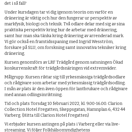
det i så fall?
Under kursdagen tar vi dig igenom teorin om varför en
dränering är viktig och hur den fungerar ur perspektiv av
markfysik, biologi och teknik. Två odlare delar med sig av sina
praktiska perspektiv kring hur de arbetar med dränering,
samt hur man ska tänka kring dränering av arrenderad mark.
Vi gör också en framtidsspaning med Ingrid Wesström,
forskare på SLU, om forskning samt innovativa tekniker kring
dränering.
Kursen genomförs av LRF Trädgård genom satsningen Ökad
konkurrenskraft för trädgårdsnäringen vid extremväder.
Målgrupp: Kursen riktar sig till yrkesmässiga trädgårdsodlare
och rådgivare som arbetar med yrkesmässig trädgårdsodling.
I mån av plats är den även öppen för lantbrukare och rådgivare
med annan odlingsinriktning.
Tid och plats Torsdag 10 februari 2022, kl. 9.00-16.00. Clarion
Collection Hotel Fregatten, Skeppsgatan, Hamnplan 6, 432 44
Varberg. (Hitta till Clarion Hotel Fregatten)
Vi erbjuder kursen antingen på plats i Varberg eller via live-
streaming. Vi följer Folkhälsomyndighetens