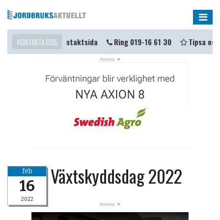
Me
ma i kontakt?
KONTAKTA OSS
Kontaktsida
Ring 019-16 61 30
Tipsa oss
NYHETER
OPINION
KALENDER
MARKNAD
TJÄNSTER
JOBB
Växtskyddsdag 2022
feb
ANNONSERA
16
PRENUMERERA
2022