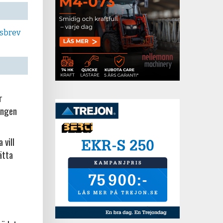
tsbrev
r
ingen
 vill
ätta