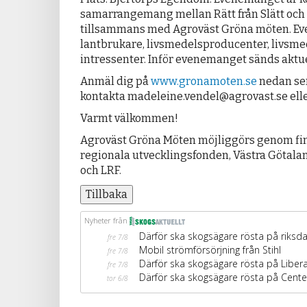
samarrangemang mellan Rätt från Slätt och
tillsammans med Agroväst Gröna möten. Eve
lantbrukare, livsmedelsproducenter, livsme
intressenter. Inför evenemanget sänds aktue
Anmäl dig på
www.gronamoten.se
nedan sen
kontakta madeleine.vendel@agrovast.se elle
Varmt välkommen!
Agroväst Gröna Möten möjliggörs genom fin
regionala utvecklingsfonden, Västra Götal
och LRF.
Tillbaka