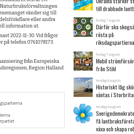
Ukraina stärker s
 Naturbruksförvaltningen
till drabbade lant
nemanget vänder sig till
delsförädlare eller andra
fredag 7 augusti
Därför ska skogs
ll information ut.
rösta på
ast 2022-11-30. Vid frågor
riksdagspartiern
r på telefon 0761078173.
fredag 7 augusti
Mobil strömförsör
ansiering från Europeiska
från Stihl
andsregionen, Region Halland
torsdag 6 augusti
Historiskt låg sk
väntas i Storbrita
torsdag 6 augusti
Sverigedemokrater
få lantbruksföret
växa och skapa ro