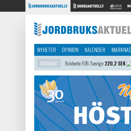
NYHETER
OPINION
KALENDER
MARKNA
MARKNAD
Brödvete FOB Sverige
220,2 SEK