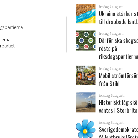
fredag 7 augusti
Ukraina stärker s
till drabbade lant
fredag 7 augusti
Därför ska skogs
rösta på
riksdagspartiern
fredag 7 augusti
Mobil strömförsör
från Stihl
torsdag 6 augusti
Historiskt låg sk
väntas i Storbrita
torsdag 6 augusti
Sverigedemokrater
få lantbruksföret