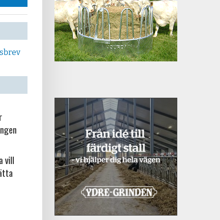
tsbrev
r
ingen
 vill
ätta