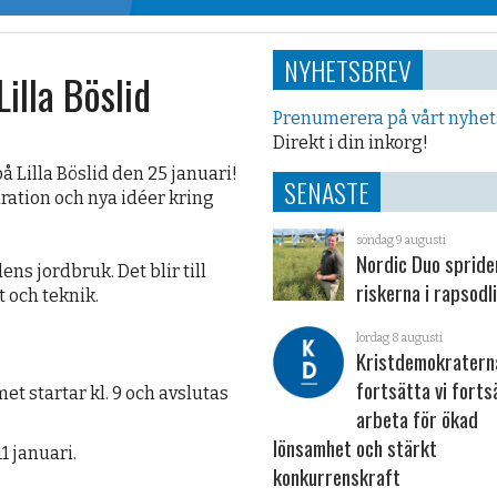
NYHETSBREV
illa Böslid
Prenumerera på vårt nyhe
Direkt i din inkorg!
 Lilla Böslid den 25 januari!
SENASTE
iration och nya idéer kring
söndag 9 augusti
Nordic Duo spride
s jordbruk. Det blir till
riskerna i rapsodl
 och teknik.
lördag 8 augusti
Kristdemokraterna
fortsätta vi forts
et startar kl. 9 och avslutas
arbeta för ökad
lönsamhet och stärkt
1 januari.
konkurrenskraft