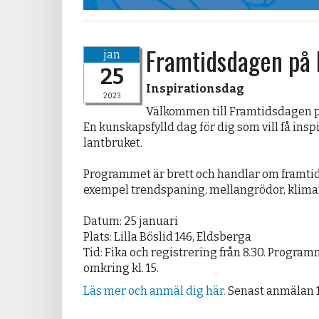
Framtidsdagen på L
jan
25
Inspirationsdag
2023
Välkommen till Framtidsdagen på
En kunskapsfylld dag för dig som vill få insp
lantbruket.
Programmet är brett och handlar om framtiden
exempel trendspaning, mellangrödor, klimat
Datum: 25 januari
Plats: Lilla Böslid 146, Eldsberga
Tid: Fika och registrering från 8.30. Programm
omkring kl. 15.
Läs mer och anmäl dig här.
Senast anmälan 1