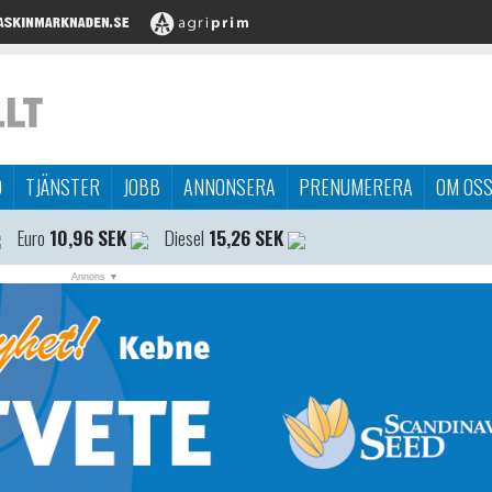
D
TJÄNSTER
JOBB
ANNONSERA
PRENUMERERA
OM OS
Euro
10,96 SEK
Diesel
15,26 SEK