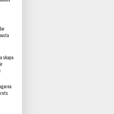
dar
busta
na skapa
ör
:
ingarna
årets