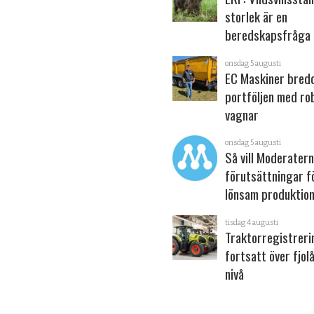
storlek är en
beredskapsfråga
onsdag 5 augusti
EC Maskiner bred
portföljen med ro
vagnar
onsdag 5 augusti
Så vill Moderater
förutsättningar f
lönsam produktion
tisdag 4 augusti
Traktorregistrer
fortsatt över fjol
nivå