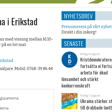
NYHETSBREV
a i Erikstad
Prenumerera på vårt nyhe
Direkt i din inkorg!
hus med visning mellan kl.10-
SENASTE
 på en bit mat.
lördag 8 augusti
Kristdemokraterna
rikstad
fortsätta vi forts
säljare. Mobil: 0768-39 86 44
arbeta för ökad
lönsamhet och stärkt
konkurrenskraft
fredag 7 augusti
Ukraina stärker s
till drabbade lant