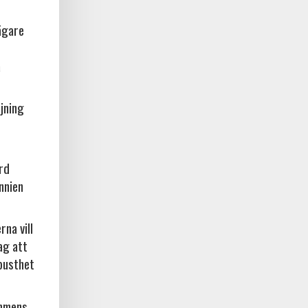
ägare
a
jning
örd
nnien
na vill
ag att
busthet
ammens