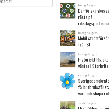
fredag 7 augusti
Därför ska skogs
rösta på
riksdagspartiern
fredag 7 augusti
Mobil strömförsör
från Stihl
torsdag 6 augusti
Historiskt låg sk
väntas i Storbrita
torsdag 6 augusti
Sverigedemokrater
få lantbruksföret
växa och skapa ro
onsdag 5 augusti
LRF: Vildsvinsst