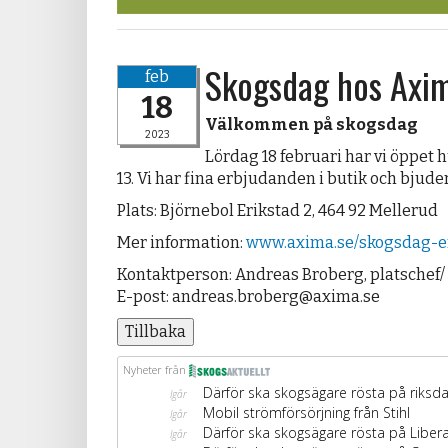
Skogsdag hos Axim
feb
18
Välkommen på skogsdag
2023
Lördag 18 februari har vi öppet 
13. Vi har fina erbjudanden i butik och bjuder
Plats: Björnebol Erikstad 2, 464 92 Mellerud
Mer information:
www.axima.se/skogsdag-e
Kontaktperson: Andreas Broberg, platschef/ 
E-post: andreas.broberg@axima.se
Tillbaka