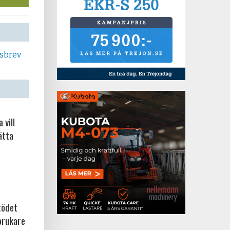
tsbrev
 vill
ätta
tödet
brukare