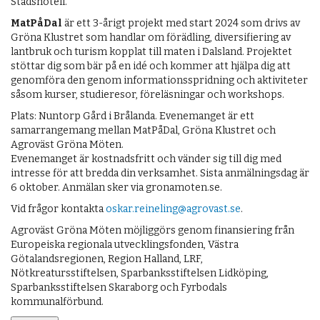
Stadshotell.
MatPåDal
är ett 3-årigt projekt med start 2024 som drivs av
Gröna Klustret som handlar om förädling, diversifiering av
lantbruk och turism kopplat till maten i Dalsland. Projektet
stöttar dig som bär på en idé och kommer att hjälpa dig att
genomföra den genom informationsspridning och aktiviteter
såsom kurser, studieresor, föreläsningar och workshops.
Plats: Nuntorp Gård i Brålanda. Evenemanget är ett
samarrangemang mellan MatPåDal, Gröna Klustret och
Agroväst Gröna Möten.
Evenemanget är kostnadsfritt och vänder sig till dig med
intresse för att bredda din verksamhet. Sista anmälningsdag är
6 oktober. Anmälan sker via gronamoten.se.
Vid frågor kontakta
oskar.reineling@agrovast.se
.
Agroväst Gröna Möten möjliggörs genom finansiering från
Europeiska regionala utvecklingsfonden, Västra
Götalandsregionen, Region Halland, LRF,
Nötkreatursstiftelsen, Sparbanksstiftelsen Lidköping,
Sparbanksstiftelsen Skaraborg och Fyrbodals
kommunalförbund.