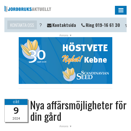
Me
ill du komma i kontakt?
KONTAKTA OSS
Kontaktsida
Ring 019-16 61 30
Ti
Nya affärsmöjligheter för
okt
9
din gård
2024