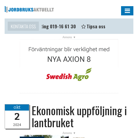
Me
Kontaktsida
KONTAKTA OSS
Ring 019-16 61 30
Tipsa oss
Ekonomisk uppföljning i
okt
2
lantbruket
2024