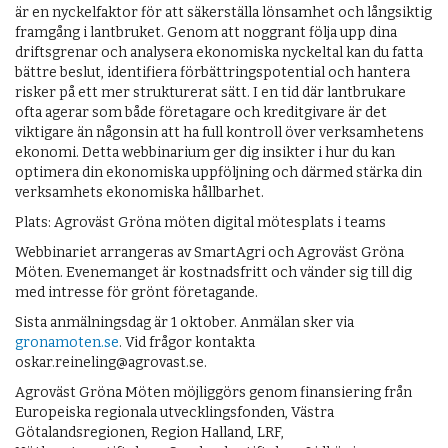
är en nyckelfaktor för att säkerställa lönsamhet och långsiktig
framgång i lantbruket. Genom att noggrant följa upp dina
driftsgrenar och analysera ekonomiska nyckeltal kan du fatta
bättre beslut, identifiera förbättringspotential och hantera
risker på ett mer strukturerat sätt. I en tid där lantbrukare
ofta agerar som både företagare och kreditgivare är det
viktigare än någonsin att ha full kontroll över verksamhetens
ekonomi. Detta webbinarium ger dig insikter i hur du kan
optimera din ekonomiska uppföljning och därmed stärka din
verksamhets ekonomiska hållbarhet.
Plats: Agroväst Gröna möten digital mötesplats i teams
Webbinariet arrangeras av SmartAgri och Agroväst Gröna
Möten. Evenemanget är kostnadsfritt och vänder sig till dig
med intresse för grönt företagande.
Sista anmälningsdag är 1 oktober. Anmälan sker via
gronamoten.se
. Vid frågor kontakta
oskar.reineling@agrovast.se.
Agroväst Gröna Möten möjliggörs genom finansiering från
Europeiska regionala utvecklingsfonden, Västra
Götalandsregionen, Region Halland, LRF,