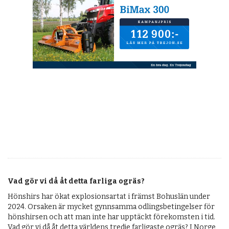
OM OSS
Vad gör vi då åt detta farliga ogräs?
Hönshirs har ökat explosionsartat i främst Bohuslän under
2024. Orsaken är mycket gynnsamma odlingsbetingelser för
hönshirsen och att man inte har upptäckt förekomsten i tid.
Vad gör vi då åt detta världens tredje farligaste ogräs? I Norge