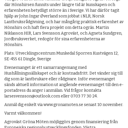
där Hönshirsen funnits under längre tid är kunskapen och
erfarenheten betydligt större än i Sverige. Vi har därför tagit
hjälp av John Ingar Øverland som jobbat i NLR, Norsk
Lantbruksrådgivning, och har mångårig praktisk erfarenhet av
Hönshirs och haft flera projekt om detta ogräs. Martin
Niklasson HIR, Lars Svensson Agroväst, och Agneta Sundgren,
Jordbruksverket, redogör för sina erfarenheterna av
Hönshirs.
Plats: Utvecklingscentrum Munkedal Sporren Kustvägen 12,
SE-455 61 Dingle, Sverige
Evenemanget är ett samarrangemang med
Hushållningssällskapet och är kostnadsfritt. Det vänder sig till
dig som är lantbrukare eller rådgivare. Inför evenemanget
sänds aktuell information ut angående evenemanget till den e-
postadress du anger i anmälan. Vid frågor kontakta
larsesvensson@outlook.com eller 0703 77 30 24.
Anmäl dig enkelt via www.gronamoten.se senast 10 november.
Varmt välkommen!
Agroväst Gröna Möten möjliggörs genom finansiering från
Europeiska regionala utvecklingsfonden, Västra