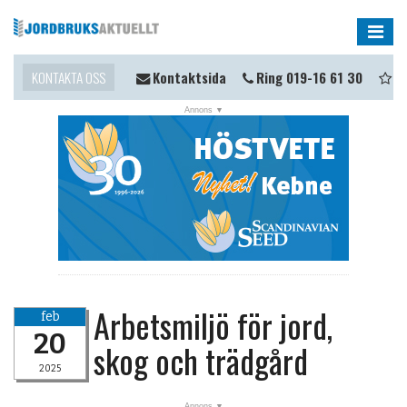
Me
ll du komma i kontakt?
KONTAKTA OSS
Kontaktsida
Ring 019-16 61 30
Tip
NYHETER
OPINION
KALENDER
MARKNAD
TJÄNSTER
JOBB
Arbetsmiljö för jord,
feb
ANNONSERA
20
skog och trädgård
PRENUMERERA
2025