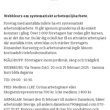
OM OSS
Webbkurs om systematiskt arbetsmiljöarbete.
Företag med anställda måste ha ett systematiskt
arbetsmiljöarbete. Vi går igenom grunderna så du enkelt
kommer i gång. Över 1 000 företagare har redan gått kursen,
nu är det din tur. Du lär dig också hur få en attraktiv arbetsplats
där anställda trivs, utvecklas och stärker företagets
lönsamhet Kursintyg och arbetsmaterial ingår liksom
kostnadsfri telefonkonsultation
MÅLGRUPP: Företagare inom jordbruk, skog och trädgård.
WEBBKURS: Via Teams DAG: 20 och 25 februari 2025 - Samma
kurs båda dagarna
TID: 09:00 - 10:30.
PRIS: Medlem i LRF, Gröna arbetsgivare eller
Skogsentreprenörerna 700 kr. Icke medlem: 1 400 kr.
ANMÄLAN: Senast den 15 februari till Anders Danielson, Säker
arbetsmiljö Sverige, på anders.danielson790@gmail.com 070-
622 20 87. Notera i anmälan vad du har för produktion och