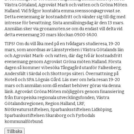
Västra Götaland, Agroväst Mark och vatten och Gröna Möten
Halland. Vid frågor kontakta emma.svensson@agrovast.se.
Detta evenemang är kostnadsfritt och vänder sig till dig med
intresse för bevattning. Sista anmälningsdag är den 13 mars.
Anmälan sker via gronamoten.se om du endast vill delta vid
detta evenemang 20 mars klockan 09.00-14.00.
TIPS! Om du vill åka med på en tvådagars studieresa, 19-20
mars, som anordnas av Länsstyrelsen i Västra Götalands län
och Agroväst Mark- och vatten, där dag två är kostnadsfritt
evenemang genom Agroväst Gröna möten Halland. Första
dagen så kommer vi besöka Tångagård utanför Falkenberg,
Andersfält i Särdal och Skottorps säteri. Övernattning på
Hotell och SPA Lögnäs Gård. Läs mer om hela resan 19-20
mars och anmälan som då endast behöver göras via denna
länk. Agroväst Gröna Möten möjliggörs genom finansiering
från Europeiska regionala utvecklingsfonden, Västra
Götalandsregionen, Region Halland, LRF,
Nötkreatursstiftelsen, Sparbanksstiftelsen Lidköping,
Sparbanksstiftelsen Skaraborg och Fyrbodals
kommunalförbund.
Tillbaka