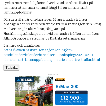
Lyckas man med hög lammöverlevnad och bra tillväxt på
lammen så har man kommit långt till en klimatsmart
lammuppfödning!
Första träffen är onsdagen den 16 april, andra träffen
onsdagen den 23 april och tredje träffen är tisdagen den 6 maj.
Medverkar gör Ida Milton, rådgivare på
Hushållningssällskapet, och vid den andra träffen deltar även
Allan Grönborg, veterinär på Distriksveterinärerna.
Läs mer och anmäl dig:
https://www.lansstyrelsen.se/jonkoping/om-
oss/kalender/kalenderhandelser---jonkoping/2025-02-11-
klimatsmart-lammuppfodning---serie-med-tre-traffar.html
Tillbaka