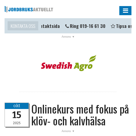
Me
ma i kontakt?
KONTAKTA OSS
Kontaktsida
Ring 019-16 61 30
Tipsa oss
NYHETER
OPINION
KALENDER
MARKNAD
TJÄNSTER
JOBB
Onlinekurs med fokus på
okt
ANNONSERA
15
klöv- och kalvhälsa
PRENUMERERA
2025