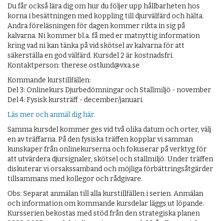
Du får också lära dig om hur du följer upp hållbarheten hos
korna i besättningen med koppling till djurvälfärd och hälta.
Andra föreläsningen för dagen kommer rikta in sig på
kalvarna. Ni kommer bl.a. få med er matnyttig information
kring vad ni kan tänka på vid skötsel av kalvarna för att
säkerställa en god välfärd. Kursdel 2 är kostnadsfri.
Kontaktperson: therese.ostlund@vxa.se
Kommande kurstillfällen:
Del 3: Onlinekurs Djurbedömningar och Stallmiljö - november
Del 4: Fysisk kursträff - december/januari.
Läs mer och anmäl dig här.
Samma kursdel kommer ges vid två olika datum och orter, välj
en av träffarna. På den fysiska träffen kopplar vi samman
kunskaper från onlinekurserna och fokuserar på verktyg för
att utvärdera djursignaler, skötsel och stallmiljö. Under träffen
diskuterar vi orsakssamband och möjliga förbättringsåtgärder
tillsammans med kollegor och rådgivare.
Obs: Separat anmälan till alla kurstillfällen i serien. Anmälan
och information om kommande kursdelar läggs ut löpande.
Kursserien bekostas med stöd från den strategiska planen