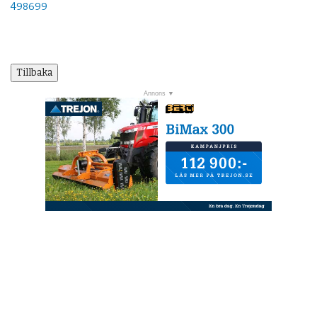
498699
Tillbaka