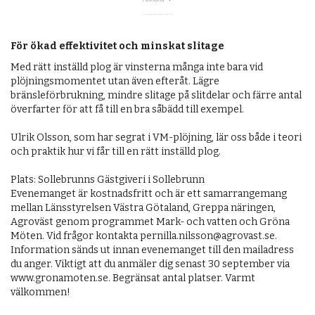
OM OSS
För ökad effektivitet och minskat slitage
Med rätt inställd plog är vinsterna många inte bara vid
plöjningsmomentet utan även efteråt. Lägre
bränsleförbrukning, mindre slitage på slitdelar och färre antal
överfarter för att få till en bra såbädd till exempel.
Ulrik Olsson, som har segrat i VM-plöjning, lär oss både i teori
och praktik hur vi får till en rätt inställd plog.
Plats: Sollebrunns Gästgiveri i Sollebrunn
Evenemanget är kostnadsfritt och är ett samarrangemang
mellan Länsstyrelsen Västra Götaland, Greppa näringen,
Agroväst genom programmet Mark- och vatten och Gröna
Möten. Vid frågor kontakta pernilla.nilsson@agrovast.se.
Information sänds ut innan evenemanget till den mailadress
du anger. Viktigt att du anmäler dig senast 30 september via
www.gronamoten.se. Begränsat antal platser. Varmt
välkommen!