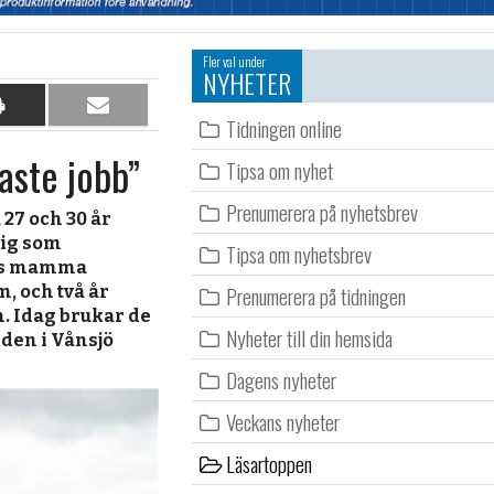
Fler val under
NYHETER
Dela
Dela
Tidningen online
på
per
aste jobb”
papper
e-
Tipsa om nyhet
post
Prenumerera på nyhetsbrev
27 och 30 år
sig som
Tipsa om nyhetsbrev
eras mamma
Prenumerera på tidningen
 och två år
. Idag brukar de
Nyheter till din hemsida
rden i Vånsjö
Dagens nyheter
Veckans nyheter
Läsartoppen