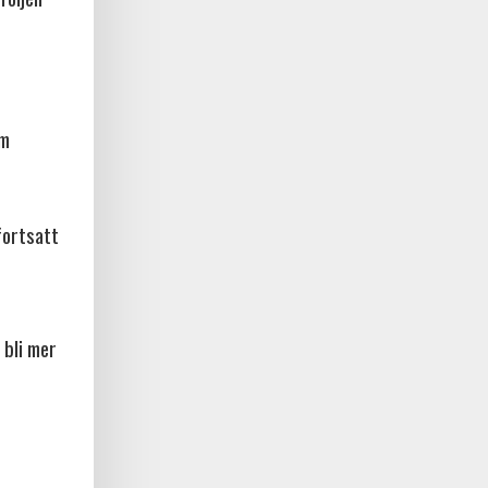
am
fortsatt
 bli mer