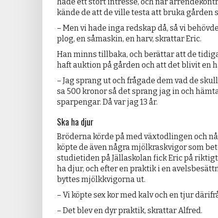
hade ett stort intresse, och när arrendekontr
kände de att de ville testa att bruka gården s
– Men vi hade inga redskap då, så vi behövde a
plog, en såmaskin, en harv, skrattar Eric.
Han minns tillbaka, och berättar att de tidi
haft auktion på gården och att det blivit en h
– Jag sprang ut och frågade dem vad de skull
sa 500 kronor så det sprang jag in och hämta,
sparpengar. Då var jag 13 år.
Ska ha djur
Bröderna körde på med växtodlingen och nå
köpte de även några mjölkraskvigor som bet
studietiden på Jällaskolan fick Eric på riktig
ha djur, och efter en praktik i en avelsbesät
byttes mjölkkvigorna ut.
– Vi köpte sex kor med kalv och en tjur därifrå
– Det blev en dyr praktik, skrattar Alfred.