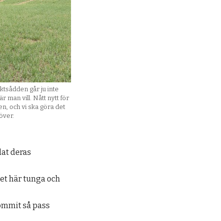
ktsådden går ju inte
r man vill. Nått nytt för
en, och vi ska göra det
över.
lat deras
det här tunga och
kommit så pass