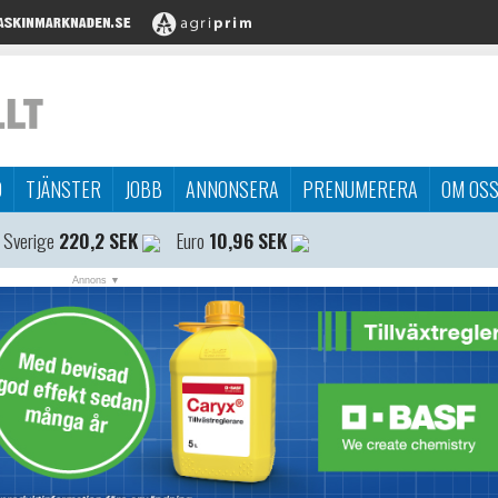
D
TJÄNSTER
JOBB
ANNONSERA
PRENUMERERA
OM OS
 Sverige
220,2 SEK
Euro
10,96 SEK