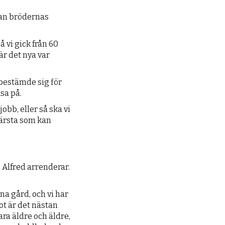
lan brödernas
å vi gick från 60
är det nya var
bestämde sig för
sa på.
jobb, eller så ska vi
 värsta som kan
 Alfred arrenderar.
na gård, och vi har
t är det nästan
ara äldre och äldre,