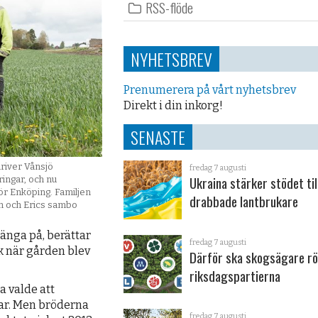
RSS-flöde
NYHETSBREV
Prenumerera på vårt nyhetsbrev
Direkt i din inkorg!
SENASTE
driver Vånsjö
fredag 7 augusti
Ukraina stärker stödet til
ingar, och nu
ör Enköping. Familjen
drabbade lantbrukare
n och Erics sambo
hänga på, berättar
fredag 7 augusti
 när gården blev
Därför ska skogsägare rö
riksdagspartierna
a valde att
ar. Men bröderna
fredag 7 augusti