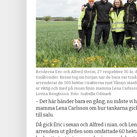
Bröderna Eric och Alfred Ström, 27 respektive 30 år, 
Småbönder. Resan tog sin början när de bara var tonår
arrenderar de 300 hektar i trakterna runt Vånsjö utanf
är viktig och med på resan finns mamma Lena Carlsso
Lovisa Bengtsson. Foto: Isabella Odmark
– Det här händer bara en gång, nu måste vi 
mamma Lena Carlsson om hur tankarna gick
till salu.
Då gick Eric i sexan och Alfred i nian, och Len
arrendera ut gården som omfattade 60 hekt