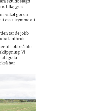
 vara skuldbelagd
ric tillägger:
, vilket ger en
ett oss utrymme att
rden tar de jobb
ndra lantbruk.
r till jobb så blir
sklippning. Vi
r att goda
ckså har