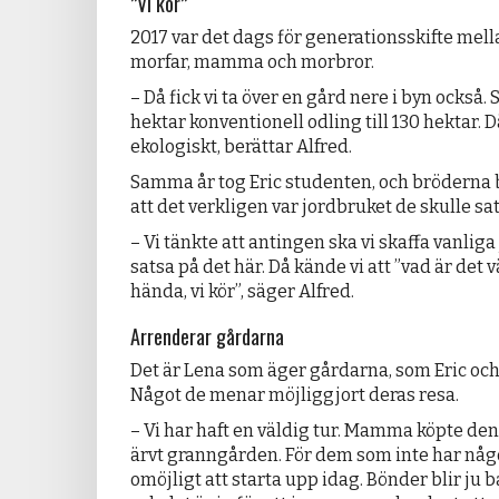
”Vi kör”
2017 var det dags för generationsskifte mel
morfar, mamma och morbror.
– Då fick vi ta över en gård nere i byn också. S
hektar konventionell odling till 130 hektar. D
ekologiskt, berättar Alfred.
Samma år tog Eric studenten, och bröderna 
att det verkligen var jordbruket de skulle sat
– Vi tänkte att antingen ska vi skaffa vanliga 
satsa på det här. Då kände vi att ”vad är det
hända, vi kör”, säger Alfred.
Arrenderar gårdarna
Det är Lena som äger gårdarna, som Eric och
Något de menar möjliggjort deras resa.
– Vi har haft en väldig tur. Mamma köpte den
ärvt granngården. För dem som inte har någo
omöjligt att starta upp idag. Bönder blir ju b