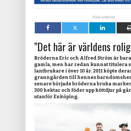
Dela
Dela
Dela
på
på
på
”Det här är världens rolig
Facebook
X
LinkedIn
Bröderna Eric och Alfred Ström är bara 
gamla, men har redan kunnat titulera 
lantbrukare i över 10 år. 2011 köpte d
granngården till hennes barndomshem,
senare började bröderna bruka marken
300 hektar och föder upp köttdjur på gå
utanför Enköping.