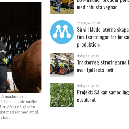
med robusta vagnar
onsdag 5 augusti
Så vill Moderaterna skapa
förutsättningar för löns
produktion:
tisdag 4 augusti
Traktorregistreringarna 
över fjolårets nivå
tisdag 4 augusti
Projekt: Så kan samodling
 på maskiner och
etablerat
h han satsade istället
med 20 dikor på gården
något magiskt med att gå
r han.