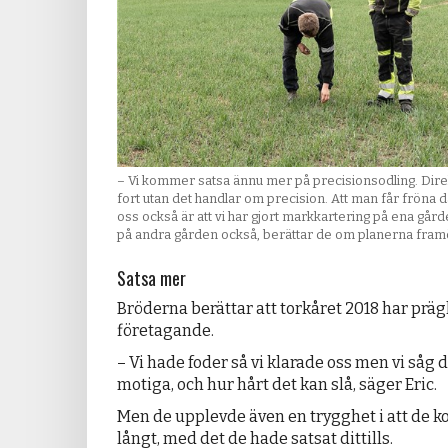
– Vi kommer satsa ännu mer på precisionsodling. Dire
fort utan det handlar om precision. Att man får fröna dä
oss också är att vi har gjort markkartering på ena gård
på andra gården också, berättar de om planerna fram
Satsa mer
Bröderna berättar att torkåret 2018 har präg
företagande.
– Vi hade foder så vi klarade oss men vi såg 
motiga, och hur hårt det kan slå, säger Eric.
Men de upplevde även en trygghet i att de 
långt, med det de hade satsat dittills.