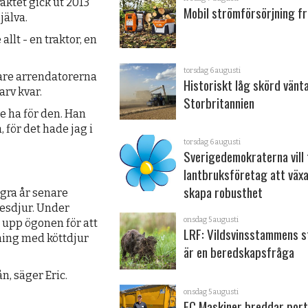
aktet gick ut 2013
Mobil strömförsörjning fr
jälva.
llt - en traktor, en
torsdag 6 augusti
gare arrendatorerna
Historiskt låg skörd vänta
arv kvar.
Storbritannien
e ha för den. Han
 för det hade jag i
torsdag 6 augusti
Sverigedemokraterna vill 
lantbruksföretag att väx
skapa robusthet
gra år senare
esdjur. Under
onsdag 5 augusti
t upp ögonen för att
LRF: Vildsvinsstammens s
tning med köttdjur
är en beredskapsfråga
n, säger Eric.
onsdag 5 augusti
EC Maskiner breddar port