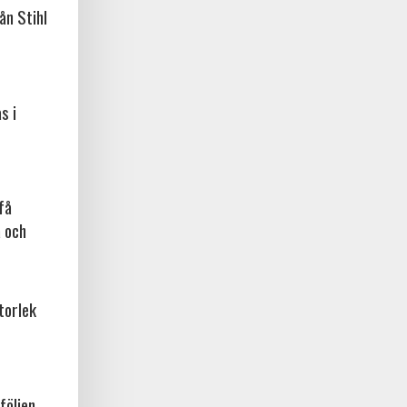
ån Stihl
s i
få
a och
torlek
följen