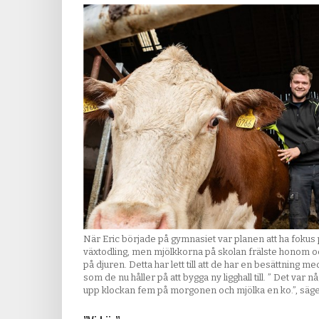
När Eric började på gymnasiet var planen att ha fokus
växtodling, men mjölkkorna på skolan frälste honom oc
på djuren. Detta har lett till att de har en besättning 
som de nu håller på att bygga ny ligghall till. ” Det var 
upp klockan fem på morgonen och mjölka en ko.”, säge