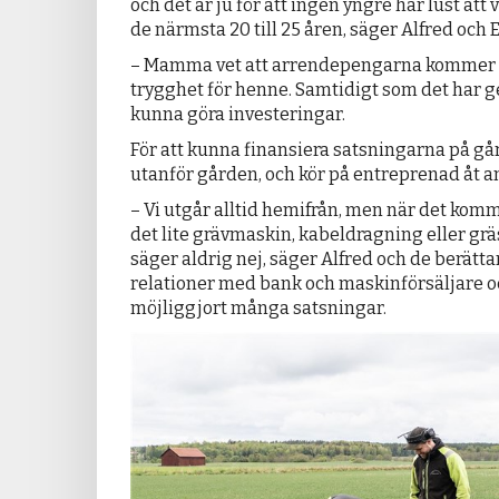
och det är ju för att ingen yngre har lust att
de närmsta 20 till 25 åren, säger Alfred och E
– Mamma vet att arrendepengarna kommer in
trygghet för henne. Samtidigt som det har g
kunna göra investeringar.
För att kunna finansiera satsningarna på gå
utanför gården, och kör på entreprenad åt a
– Vi utgår alltid hemifrån, men när det komme
det lite grävmaskin, kabeldragning eller grä
säger aldrig nej, säger Alfred och de berätta
relationer med bank och maskinförsäljare o
möjliggjort många satsningar.