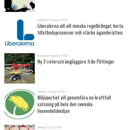
måndag 3 augusti 2026
Liberalerna vill vill minska regelkrångel, korta
tillståndsprocesser och stärka ägande­rätten.
måndag 3 augusti 2026
Ny 2-rotorssträngläggare från Pöttinger
lördag 1 augusti 2026
Miljöpartiet vill genomföra en kraftfull
satsning på hela den svenska
livsmedelskedjan
fredag 31 juli 2026