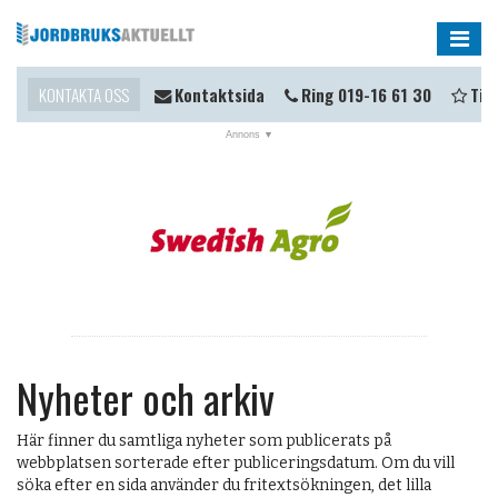
Me
u komma i kontakt?
KONTAKTA OSS
Kontaktsida
Ring 019-16 61 30
Tipsa 
NYHETER
OPINION
KALENDER
MARKNAD
TJÄNSTER
JOBB
Nyheter och arkiv
ANNONSERA
Här finner du samtliga nyheter som publicerats på
PRENUMERERA
webbplatsen sorterade efter publiceringsdatum. Om du vill
söka efter en sida använder du fritextsökningen, det lilla