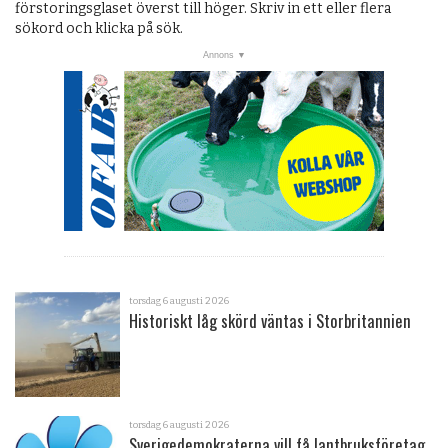
OM OSS
förstoringsglaset överst till höger. Skriv in ett eller flera
sökord och klicka på sök.
torsdag 6 augusti 2026
Historiskt låg skörd väntas i Storbritannien
torsdag 6 augusti 2026
Sverigedemokraterna vill få lantbruksföretag