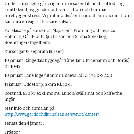
Under kursdagen går vi igenom orsaker till hosta, utfodring,
smittskydd, byggnader och ventilation och hur man
förebygger stress. Vi pratar också om när och hur vaccination
kan vara en väg till friskare kalvar.
Föreläsare på kursen är Maja-Lena Främling och Jessica
Hallman, Gård- och Djurhälsan och Sanna Soleskog,
Boehringer-Ingelheim.
Kursdagar (3 separata kurser)
10 januari Rångedala bygdegård (mellan Ulricehamn och Borås)
Kl: 10-15
10 januari Lane loge (utanför Uddevalla) Kl: 17:30-22:00
11 januari Uddetorp, Skara Kl: 10-15
Kostnad: 650 kr exkl. moms. Lunch/kvällsmat och kaffe/thé
ingår.
Mer info och anmälan på
http://www.gardochdjurhalsan.se/sv/not/kurser/
senast den 4 januari.
Frågor?