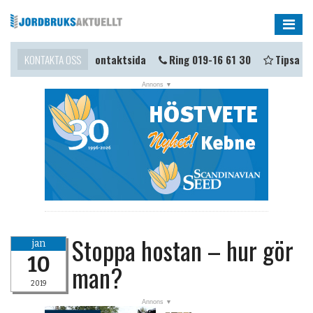
Me
omma i kontakt?
KONTAKTA OSS
Kontaktsida
Ring 019-16 61 30
Tipsa oss
Stoppa hostan – hur gör
jan
10
man?
2019