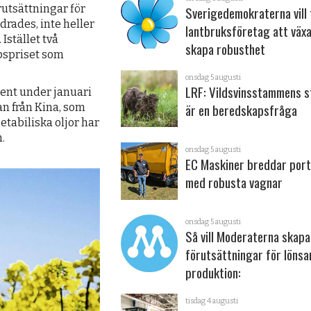
örutsättningar för
Sverigedemokraterna vill 
drades, inte heller
lantbruksföretag att väx
Istället två
skapa robusthet
pspriset som
onsdag 5 augusti
LRF: Vildsvinsstammens s
ocent under januari
är en beredskapsfråga
n från Kina, som
etabiliska oljor har
.
onsdag 5 augusti
EC Maskiner breddar port
med robusta vagnar
onsdag 5 augusti
Så vill Moderaterna skapa
förutsättningar för löns
produktion:
tisdag 4 augusti