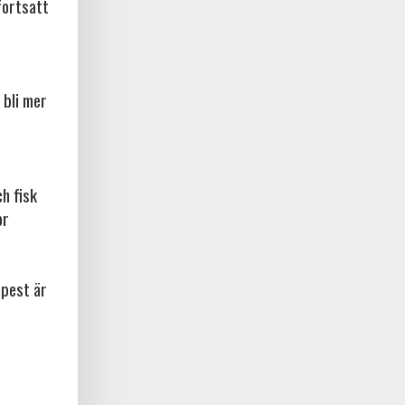
fortsatt
 bli mer
ch fisk
or
npest är