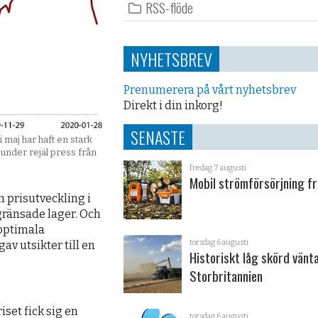
RSS-flöde
NYHETSBREV
Prenumerera på vårt nyhetsbrev
Direkt i din inkorg!
SENASTE
maj har haft en stark
under rejäl press från
fredag 7 augusti
Mobil strömförsörjning fr
n prisutveckling i
gränsade lager. Och
optimala
torsdag 6 augusti
av utsikter till en
Historiskt låg skörd vänta
Storbritannien
set fick sig en
torsdag 6 augusti