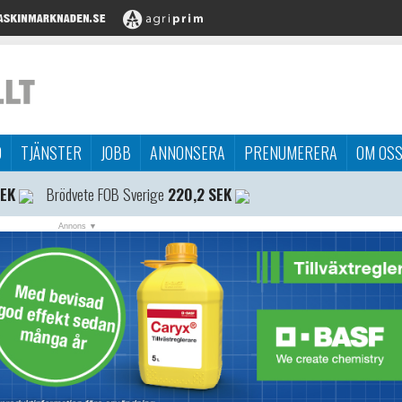
D
TJÄNSTER
JOBB
ANNONSERA
PRENUMERERA
OM OS
SEK
Brödvete FOB Sverige
220,2 SEK