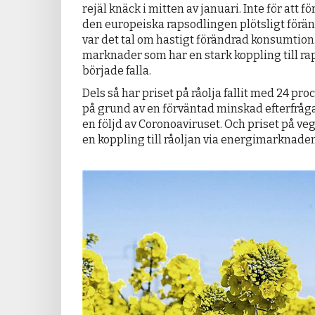
rejäl knäck i mitten av januari. Inte för att f
den europeiska rapsodlingen plötsligt förän
var det tal om hastigt förändrad konsumtion. 
marknader som har en stark koppling till ra
började falla.
Dels så har priset på råolja fallit med 24 pr
på grund av en förväntad minskad efterfråga
en följd av Coronoaviruset. Och priset på veg
en koppling till råoljan via energimarknaden