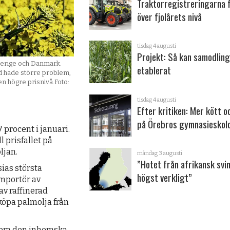
Traktorregistreringarna 
över fjolårets nivå
tisdag 4 augusti
Projekt: Så kan samodling
Sverige och Danmark.
etablerat
d hade större problem,
 en högre prisnivå.Foto:
tisdag 4 augusti
Efter kritiken: Mer kött o
på Örebros gymnasieskol
7 procent i januari.
l prisfallet på
ljan.
måndag 3 augusti
”Hotet från afrikansk svi
sias största
högst verkligt”
importör av
av raffinerad
köpa palmolja från
mulera den inhemska