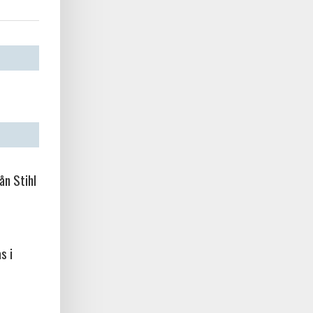
ån Stihl
s i