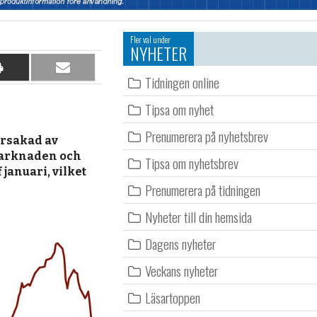
Fler val under
NYHETER
Dela
Dela
Tidningen online
på
per
papper
e-
Tipsa om nyhet
post
Prenumerera på nyhetsbrev
orsakad av
marknaden och
Tipsa om nyhetsbrev
januari, vilket
Prenumerera på tidningen
Nyheter till din hemsida
Dagens nyheter
Veckans nyheter
Läsartoppen