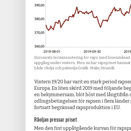
Euronexts terminsnotering för raps med lösenmånad i 
uppgång under vintern. Men nu har rapspriset hamnat 
både råolja och palmolja.Grafik: Malin Strandli
Vintern 19/20 har varit en stark period rapse
Europa. En liten skörd 2019 med följande be
en bekymmersam, blöt höst med långtifrån 
odlingsbetingelsen för rapsen i flera länder g
fortsatt begränsad rapsproduktion i EU.
Råoljan pressar priset
Men den fint uppåtgående kurvan för rapspri