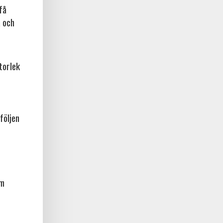
få
a och
torlek
följen
am