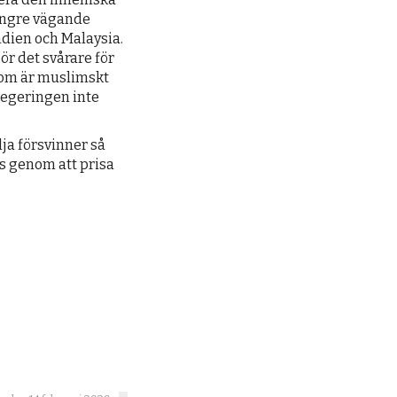
tyngre vägande
ndien och Malaysia.
ör det svårare för
som är muslimskt
 regeringen inte
ja försvinner så
s genom att prisa