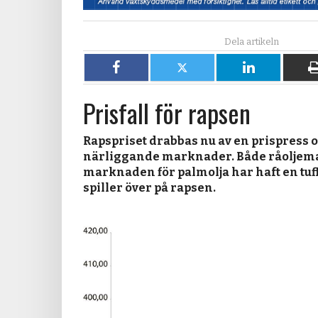
Dela
Dela
Dela
på
på
på
Prisfall för rapsen
Facebook
X
LinkedIn
Rapspriset drabbas nu av en prispress 
närliggande marknader. Både råolje
marknaden för palmolja har haft en tuff 
spiller över på rapsen.