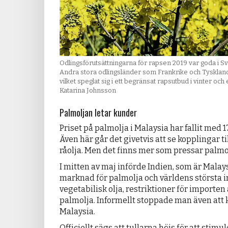
Odlingsförutsättningarna för rapsen 2019 var goda i 
Andra stora odlingsländer som Frankrike och Tysklan
vilket speglat sig i ett begränsat rapsutbud i vinter och
Katarina Johnsson
Palmoljan letar kunder
Priset på palmolja i Malaysia har fallit med 1
Även här går det givetvis att se kopplingar til
råolja. Men det finns mer som pressar palmo
I mitten av maj införde Indien, som är Malay
marknad för palmolja och världens största 
vegetabilisk olja, restriktioner för importen 
palmolja. Informellt stoppade man även att 
Malaysia.
Officiellt sägs att tullarna höjs för att sti