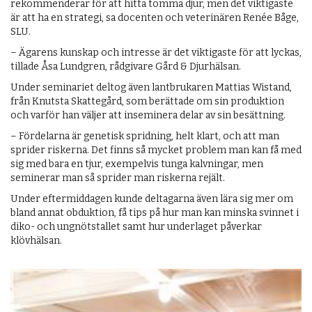
rekommenderar för att hitta tomma djur, men det viktigaste
är att ha en strategi, sa docenten och veterinären Renée Båge,
SLU.
– Ägarens kunskap och intresse är det viktigaste för att lyckas,
tillade Åsa Lundgren, rådgivare Gård & Djurhälsan.
Under seminariet deltog även lantbrukaren Mattias Wistand,
från Knutsta Skattegård, som berättade om sin produktion
och varför han väljer att inseminera delar av sin besättning.
– Fördelarna är genetisk spridning, helt klart, och att man
sprider riskerna. Det finns så mycket problem man kan få med
sig med bara en tjur, exempelvis tunga kalvningar, men
seminerar man så sprider man riskerna rejält.
Under eftermiddagen kunde deltagarna även lära sig mer om
bland annat obduktion, få tips på hur man kan minska svinnet i
diko- och ungnötstallet samt hur underlaget påverkar
klövhälsan.