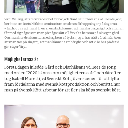
Virpi Welling, affärsområdeschef för nöt, och Gård & Djurhälsans vd Kees de Jong
berättar om årets Nötköttsseminarium och deras förhoppningar på dagarna.
– Jag hoppas att man får en energikick, känner att man lärt sig något och att man
får med sig något som man på något sätt vill förvalta hemma på sin egen gård.
Om man har den känslan med sig hem så tycker jag vi har nått vårat mål. Även
att man tror på sin grej, att man känner samhörighet och att vi är bra på det vi
gör, säger Virpi.
Möjligheternas år
Första dagen inledde Gård och Djurhälsans vd Kees de Jong
med orden ”2020 känns som möjligheternas år” och därefter
tog Isabell Moretti, vd Svenskt Kött, över scenen för att lyfta
fram fördelarna med svensk köttproduktion och berätta hur
man på Svensk Kött arbetar för att fler ska köpa svenskt kött.