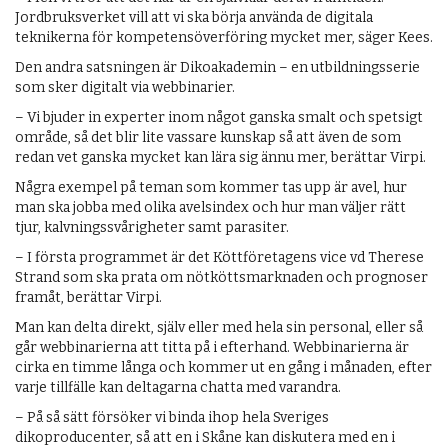
Jordbruksverket vill att vi ska börja använda de digitala
teknikerna för kompetensöverföring mycket mer, säger Kees.
Den andra satsningen är Dikoakademin – en utbildningsserie
som sker digitalt via webbinarier.
– Vi bjuder in experter inom något ganska smalt och spetsigt
område, så det blir lite vassare kunskap så att även de som
redan vet ganska mycket kan lära sig ännu mer, berättar Virpi.
Några exempel på teman som kommer tas upp är avel, hur
man ska jobba med olika avelsindex och hur man väljer rätt
tjur, kalvningssvårigheter samt parasiter.
– I första programmet är det Köttföretagens vice vd Therese
Strand som ska prata om nötköttsmarknaden och prognoser
framåt, berättar Virpi.
Man kan delta direkt, själv eller med hela sin personal, eller så
går webbinarierna att titta på i efterhand. Webbinarierna är
cirka en timme långa och kommer ut en gång i månaden, efter
varje tillfälle kan deltagarna chatta med varandra.
– På så sätt försöker vi binda ihop hela Sveriges
dikoproducenter, så att en i Skåne kan diskutera med en i