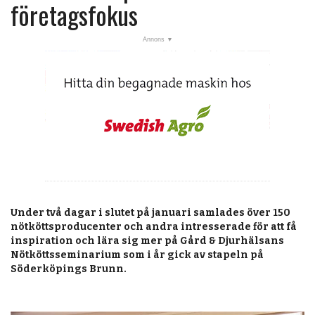
post
företagsfokus
Veckans nyheter
Läsartoppen
RSS-flöde
OPINION
KALENDER
MARKNAD
TJÄNSTER
Under två dagar i slutet på januari samlades över 150
JOBB
nötköttsproducenter och andra intresserade för att få
inspiration och lära sig mer på Gård & Djurhälsans
ANNONSERA
Nötköttsseminarium som i år gick av stapeln på
Söderköpings Brunn.
PRENUMERERA
OM OSS