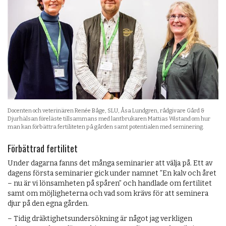
Docenten och veterinären Renée Båge, SLU, Åsa Lundgren, rådgivare Gård &
Djurhälsan föreläste tillsammans med lantbrukaren Mattias Wistand om hur
man kan förbättra fertiliteten på gården samt potentialen med seminering.
Förbättrad fertilitet
Under dagarna fanns det många seminarier att välja på. Ett av
dagens första seminarier gick under namnet ”En kalv och året
– nu är vi lönsamheten på spåren” och handlade om fertilitet
samt om möjligheterna och vad som krävs för att seminera
djur på den egna gården.
– Tidig dräktighetsundersökning är något jag verkligen