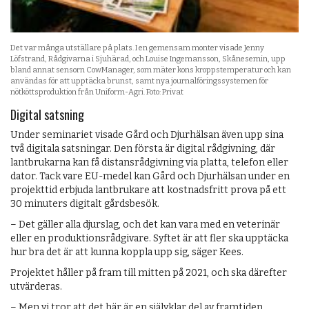
Det var många utställare på plats. I en gemensam monter visade Jenny
Löfstrand, Rådgivarna i Sjuhärad, och Louise Ingemansson, Skånesemin, upp
bland annat sensorn CowManager, som mäter kons kroppstemperatur och kan
användas för att upptäcka brunst, samt nya journalföringssystemen för
nötköttsproduktion från Uniform-Agri. Foto: Privat
Digital satsning
Under seminariet visade Gård och Djurhälsan även upp sina
två digitala satsningar. Den första är digital rådgivning, där
lantbruk­arna kan få distansrådgivning via platta, telefon eller
dator. Tack vare EU-medel kan Gård och Djurhälsan under en
projekttid erbjuda lantbrukare att kostnadsfritt prova på ett
30 minuters digitalt gårdsbesök.
– Det gäller alla djurslag, och det kan vara med en veterinär
eller en produktionsrådgivare. Syftet är att fler ska upptäcka
hur bra det är att kunna koppla upp sig, säger Kees.
Projektet håller på fram till mitten på 2021, och ska därefter
utvärderas.
– Men vi tror att det här är en självklar del av framtiden.