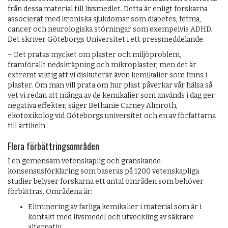
från dessa material till livsmedlet. Detta är enligt forskarna
associerat med kroniska sjukdomar som diabetes, fetma,
cancer och neurologiska störningar som exempelvis ADHD.
Det skriver Göteborgs Universitet i ett pressmeddelande.
– Det pratas mycket om plaster och miljöproblem,
framförallt nedskräpning och mikroplaster, men det är
extremt viktig att vi diskuterar även kemikalier som finns i
plaster. Om man vill prata om hur plast påverkar vår hälsa så
vet vi redan att många av de kemikalier som används i dag ger
negativa effekter, säger Bethanie Carney Almroth,
ekotoxikolog vid Göteborgs universitet och en av författarna
till artikeln.
Flera förbättringsområden
I en gemensam vetenskaplig och granskande
konsensusförklaring som baseras på 1200 vetenskapliga
studier belyser forskarna ett antal områden som behöver
förbättras. Områdena är:
Eliminering av farliga kemikalier i material som är i
kontakt med livsmedel och utveckling av säkrare
alternativ.