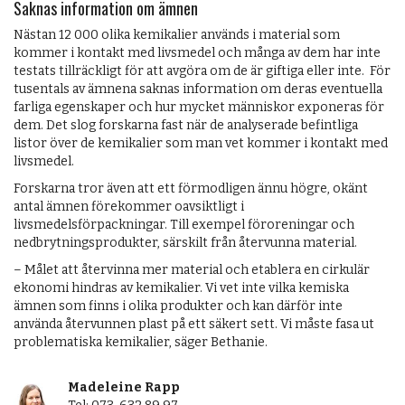
Saknas information om ämnen
Nästan 12 000 olika kemikalier används i material som
kommer i kontakt med livsmedel och många av dem har inte
testats tillräckligt för att avgöra om de är giftiga eller inte. För
tusentals av ämnena saknas information om deras eventuella
farliga egenskaper och hur mycket människor exponeras för
dem. Det slog forskarna fast när de analyserade befintliga
listor över de kemikalier som man vet kommer i kontakt med
livsmedel.
Forskarna tror även att ett förmodligen ännu högre, okänt
antal ämnen förekommer oavsiktligt i
livsmedelsförpackningar. Till exempel föroreningar och
nedbrytningsprodukter, särskilt från återvunna material.
– Målet att återvinna mer material och etablera en cirkulär
ekonomi hindras av kemikalier. Vi vet inte vilka kemiska
ämnen som finns i olika produkter och kan därför inte
använda återvunnen plast på ett säkert sett. Vi måste fasa ut
problematiska kemikalier, säger Bethanie.
Madeleine Rapp