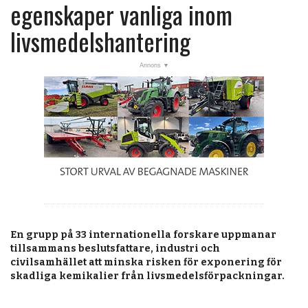
post
egenskaper vanliga inom
Veckans nyheter
livsmedelshantering
Läsartoppen
RSS-flöde
OPINION
KALENDER
MARKNAD
TJÄNSTER
JOBB
En grupp på 33 internationella forskare uppmanar
ANNONSERA
tillsammans beslutsfattare, industri och
civilsamhället att minska risken för exponering för
PRENUMERERA
skadliga kemikalier från livsmedelsförpackningar.
OM OSS