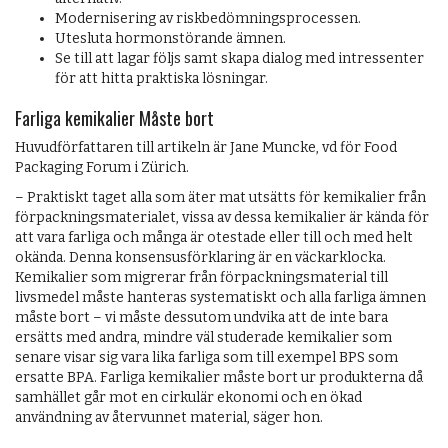
Modernisering av riskbedömningsprocessen.
Utesluta hormonstörande ämnen.
Se till att lagar följs samt skapa dialog med intressenter
för att hitta praktiska lösningar.
Farliga kemikalier Måste bort
Huvudförfattaren till artikeln är Jane Muncke, vd för Food
Packaging Forum i Zürich.
– Praktiskt taget alla som äter mat utsätts för kemikalier från
förpackningsmaterialet, vissa av dessa kemikalier är kända för
att vara farliga och många är otestade eller till och med helt
okända. Denna konsensusförklaring är en väckarklocka.
Kemikalier som migrerar från förpacknings­material till
livsmedel måste hanteras systematiskt och alla farliga ämnen
måste bort – vi måste dessutom undvika att de inte bara
ersätts med andra, mindre väl studerade kemikalier som
senare visar sig vara lika farliga som till exempel BPS som
ersatte BPA. Farliga kemikalier måste bort ur produkterna då
samhället går mot en cirkulär ekonomi och en ökad
användning av återvunnet material, säger hon.