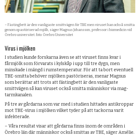
– Fästingbett är den vanligaste smittvägen för TBE men viruset kan också smitta
genom opastöriserad mjölk, säger Magnus Johansson, professor i biomedicin vid
Örebro universitet. foto: Örebro Universitet
Virus i mjölken
I studien kunde forskarna även se att viruset finns kvar i
fårmjölk som förvarats i kylskåp i upp till tre dygn, men
minskade i mängd i rumstemperatur. För att ta bort eventuell
TBE-smitta behöver mjölken pastöriseras, menar Magnus
som berättar att trots att fästingbett är den vanligaste
smittvägen så kan viruset också smitta människor via mag-
tarmkanalen.
På tre av gårdarna som var med i studien hittades antikroppar
mot TBE-virus i mjölken vilket tyder på att tackorna varit
infekterade.
– Våra resultat visar att gårdarna finns inom de områden i
Örebro län där människor också smittas av TBE, säger Amélie.