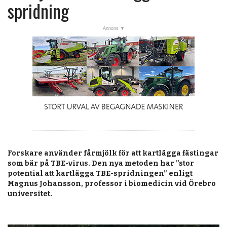
post
spridning
Veckans nyheter
Läsartoppen
RSS-flöde
OPINION
KALENDER
MARKNAD
TJÄNSTER
Forskare använder fårmjölk för att kartlägga fästingar
JOBB
som bär på TBE-virus. Den nya metoden har ”stor
potential att kartlägga TBE-spridningen” enligt
ANNONSERA
Magnus Johansson, professor i biomedicin vid Örebro
universitet.
PRENUMERERA
OM OSS