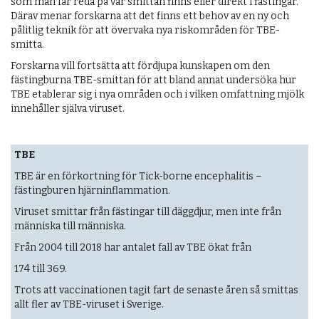
som man får reda på var smittan finns eller direkt i fästingar.
Därav menar forskarna att det finns ett behov av en ny och
pålitlig teknik för att övervaka nya riskområden för TBE-
smitta.
Forskarna vill fortsätta att fördjupa kunskapen om den
fästingburna TBE-smittan för att bland annat undersöka hur
TBE etablerar sig i nya områden och i vilken omfattning mjölk
innehåller själva viruset.
TBE
TBE är en förkortning för Tick-borne encephalitis –
fästingburen hjärninflammation.
Viruset smittar från fästingar till däggdjur, men inte från
människa till människa.
Från 2004 till 2018 har antalet fall av TBE ökat från
174 till 369.
Trots att vaccinationen tagit fart de senaste åren så smittas
allt fler av TBE-viruset i Sverige.