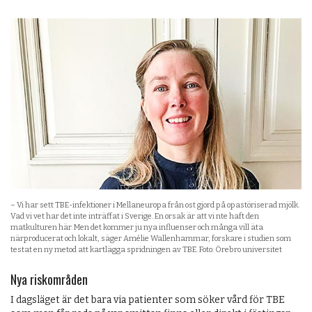
– Vi har sett TBE-infektioner i Mellaneuropa från ost gjord på opastöriserad mjölk.
Vad vi vet har det inte inträffat i Sverige. En orsak är att vi nte haft den
matkulturen här. Men det kommer ju nya influenser och många vill äta
närproducerat och lokalt, säger Amélie Wallenhammar, forskare i studien som
testat en ny metod att kartlägga spridningen av TBE. Foto: Örebro universitet
Nya riskområden
I dagsläget är det bara via patienter som söker vård för TBE