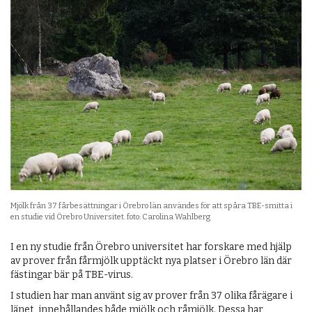
Mjölk från 37 fårbesättningar i Örebro län användes för att spåra TBE-smitta i
en studie vid Örebro Universitet. foto: Carolina Wahlberg
I en ny studie från Örebro universitet har forskare med hjälp
av prover från fårmjölk upptäckt nya platser i Örebro län där
fästingar bär på TBE-virus.
I studien har man använt sig av prover från 37 olika fårägare i
länet, innehållandes både mjölk och råmjölk. Dessa har